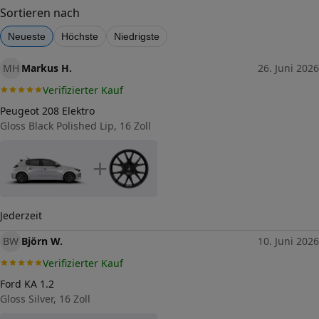
40
Sortieren nach
Lochkreis (Anzahl der Löcher)
Neueste
Höchste
Niedrigste
4
Lochkreis-Durchmesser (in mm)
MH
Markus H.
26. Juni 2026
100
Verifizierter Kauf
Mittenloch-Durchmesser (in
63,3
mm)
Peugeot 208 Elektro
Gloss Black Polished Lip, 16 Zoll
Traglast (in kg)
575
Gewicht (in kg)
+
8,8
Allgemeine Produktsicherheit
(GPSR)
Jederzeit
Herstellerkontakt
tyremotive GmbH, conneKT
25 97318 Kitzingen
BW
Björn W.
10. Juni 2026
Germany,
info@tyremotive.de
Verifizierter Kauf
Ford KA 1.2
Gloss Silver, 16 Zoll