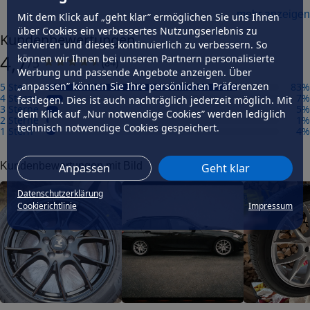
mehr anzeigen
Herstellungsverfahren
Mit dem Klick auf „geht klar” ermöglichen Sie uns Ihnen
gegossen
über Cookies ein verbessertes Nutzungserlebnis zu
Kundenbewertungen
servieren und dieses kontinuierlich zu verbessern. So
Präzisionsgrad
4,7
mittel
können wir Ihnen bei unseren Partnern personalisierte
/5
(
84
)
Werbung und passende Angebote anzeigen. Über
Felgengutachten
„anpassen” können Sie Ihre persönlichen Präferenzen
5 Sterne
83
%
Eintragungsfrei
4 Sterne
7
%
festlegen. Dies ist auch nachträglich jederzeit möglich. Mit
-
3 Sterne
5
%
dem Klick auf „Nur notwendige Cookies” werden lediglich
2 Sterne
1
%
technisch notwendige Cookies gespeichert.
Freigabe
1 Stern
4
%
-
Gutachten Link
Kundenbewertungen mit Bild
Anpassen
Geht klar
-
Datenschutzerklärung
Fahrzeug wählen
und Felgengutachten erhalten
Cookierichtlinie
Impressum
Dimension
Breite (in Zoll)
6,5
Größe (in Zoll)
16
Einpresstiefe (in mm)