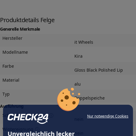
Produktdetails Felge
Generelle Merkmale
Hersteller
it Wheels
Modellname
Kira
Farbe
Gloss Black Polished Lip
Material
alu
Typ
Doppelspeiche
Ausführung
Schneeketteneignung
Nur notwendige Cookies
nein
Wintereignung
Unvergleichlich lecker
nein