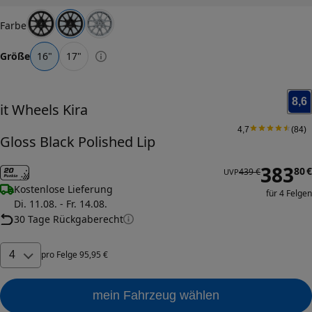
Farbe
Größe
16
"
17
"
8,6
it Wheels
Kira
4,7
(
84
)
Gloss Black Polished Lip
383
80
€
439 €
UVP
Kostenlose Lieferung
für 4 Felgen
Di. 11.08. - Fr. 14.08.
30 Tage Rückgaberecht
4
pro
Felge
95
,
95
€
mein Fahrzeug wählen