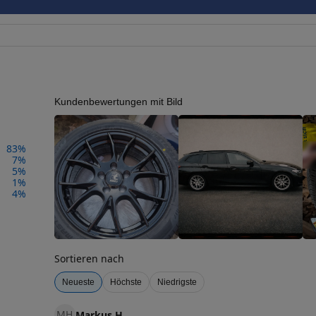
Kundenbewertungen mit Bild
83
%
7
%
5
%
1
%
4
%
Sortieren nach
Neueste
Höchste
Niedrigste
MH
Markus H.