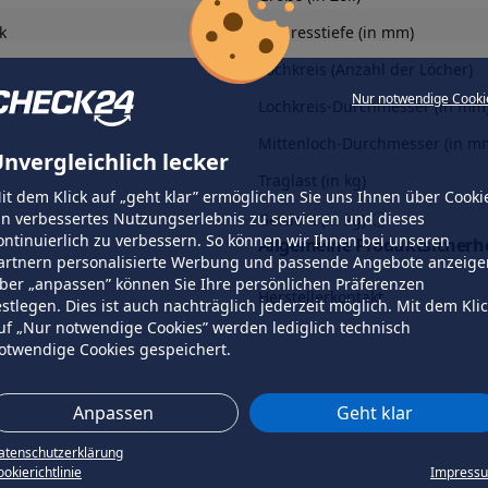
k
Einpresstiefe (in mm)
Lochkreis (Anzahl der Löcher)
Nur notwendige Cooki
eiche
Lochkreis-Durchmesser (in mm
Mittenloch-Durchmesser (in m
nvergleichlich lecker
Traglast (in kg)
it dem Klick auf „geht klar” ermöglichen Sie uns Ihnen über Cooki
in verbessertes Nutzungserlebnis zu servieren und dieses
Gewicht (in kg)
ontinuierlich zu verbessern. So können wir Ihnen bei unseren
Allgemeine Produktsicherhe
artnern personalisierte Werbung und passende Angebote anzeige
ber „anpassen” können Sie Ihre persönlichen Präferenzen
Herstellerkontakt
estlegen. Dies ist auch nachträglich jederzeit möglich. Mit dem Kli
uf „Nur notwendige Cookies” werden lediglich technisch
otwendige Cookies gespeichert.
Anpassen
Geht klar
atenschutzerklärung
okierichtlinie
Impress