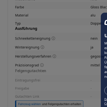
Farbe
Gloss Blac
Material
alu
Typ
Doppelsp
Ausführung
U
Schneeketteneignung
nein
M
Wintereignung
ja
e
k
Herstellungsverfahren
gegossen
P
Ü
Präzisionsgrad
mittel
f
Felgengutachten
a
n
Eintragungsfrei
-
Freigabe
-
Gutachten Link
-
D
Co
Fahrzeug wählen
und Felgengutachten erhalten