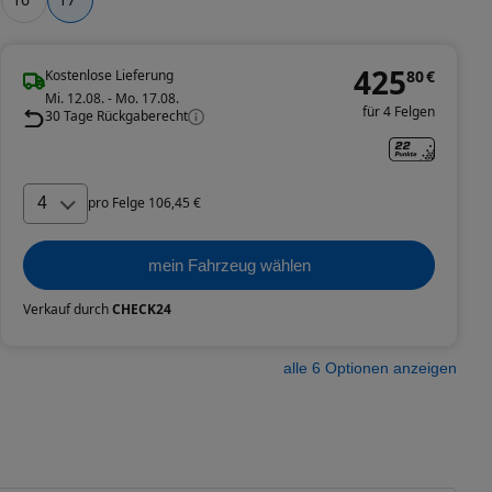
425
Kostenlose Lieferung
80
€
Mi. 12.08. - Mo. 17.08.
für 4 Felgen
30 Tage Rückgaberecht
4
pro
Felge
106
,
45
€
mein Fahrzeug wählen
Verkauf durch
CHECK24
alle
6
Optionen anzeigen