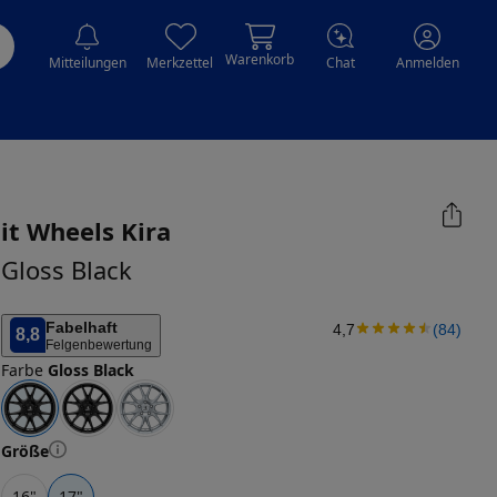
Warenkorb
Mitteilungen
Merkzettel
Chat
Anmelden
it Wheels
Kira
Gloss Black
Fabelhaft
4,7
(
84
)
8,8
Felgenbewertung
Farbe
Gloss Black
Größe
16
"
17
"