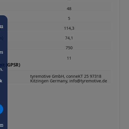
48
5
es
)
114,3
m)
74,1
750
es
11
it (GPSR)
n.
tyremotive GmbH, conneKT 25 97318
Kitzingen Germany, info@tyremotive.de
ck
um