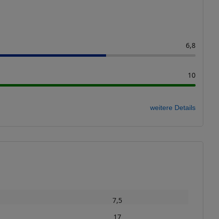
6,8
10
weitere Details
7,5
17