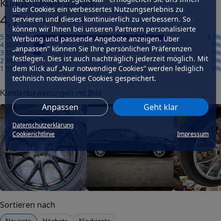
Kundenbewertungen
Präzisionsgrad
über Cookies ein verbessertes Nutzungserlebnis zu
4,7
mittel
/5
servieren und dieses kontinuierlich zu verbessern. So
(
84
)
Felgengutachten
können wir Ihnen bei unseren Partnern personalisierte
5 Sterne
83
%
Werbung und passende Angebote anzeigen. Über
Eintragungsfrei
4 Sterne
7
%
„anpassen” können Sie Ihre persönlichen Präferenzen
-
3 Sterne
5
%
festlegen. Dies ist auch nachträglich jederzeit möglich. Mit
2 Sterne
1
%
Freigabe
1 Stern
4
%
dem Klick auf „Nur notwendige Cookies” werden lediglich
-
technisch notwendige Cookies gespeichert.
Gutachten Link
Kundenbewertungen mit Bild
-
Anpassen
Geht klar
Fahrzeug wählen
und Felgengutachten erhalten
Datenschutzerklärung
Dimension
Cookierichtlinie
Impressum
Breite (in Zoll)
7,5
Größe (in Zoll)
18
Einpresstiefe (in mm)
18
Sortieren nach
Lochkreis (Anzahl der Löcher)
Neueste
Höchste
Niedrigste