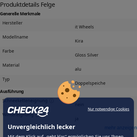
Produktdetails Felge
Generelle Merkmale
Hersteller
it Wheels
Modellname
Kira
Farbe
Gloss Silver
Material
alu
Typ
Doppelspeiche
Ausführung
Schneeketteneignung
nein
Nur notwendige Cookies
Wintereignung
ja
Unvergleichlich lecker
mehr anzeigen
Herstellungsverfahren
gegossen
Mit dem Klick auf „geht klar” ermöglichen Sie uns Ihnen