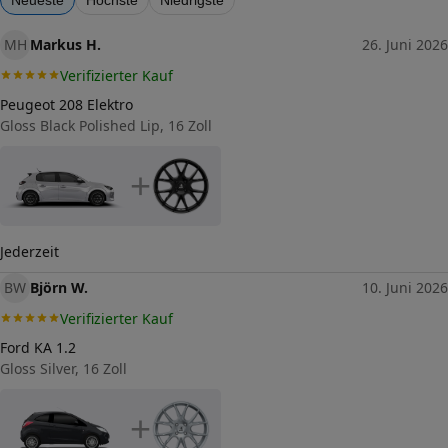
4
Lochkreis-Durchmesser (in mm)
MH
Markus H.
26. Juni 2026
108
Verifizierter Kauf
Mittenloch-Durchmesser (in
65,1
mm)
Peugeot 208 Elektro
Gloss Black Polished Lip, 16 Zoll
Traglast (in kg)
550
Gewicht (in kg)
+
11,5
Allgemeine Produktsicherheit
(GPSR)
Jederzeit
Herstellerkontakt
tyremotive GmbH, conneKT
25 97318 Kitzingen
BW
Björn W.
10. Juni 2026
Germany,
info@tyremotive.de
Verifizierter Kauf
Ford KA 1.2
Gloss Silver, 16 Zoll
+