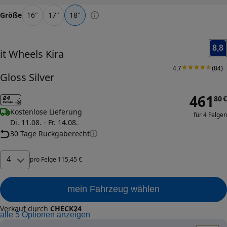
Größe
16
"
17
"
18
"
8,8
it Wheels
Kira
4,7
(
84
)
Gloss Silver
461
80
€
Kostenlose Lieferung
für 4 Felgen
Di. 11.08. - Fr. 14.08.
30 Tage Rückgaberecht
4
pro
Felge
115
,
45
€
mein Fahrzeug wählen
Verkauf durch
CHECK24
alle
5
Optionen anzeigen