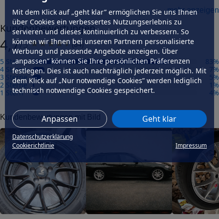
mehr anzeigen
Herstellungsverfahren
Mit dem Klick auf „geht klar” ermöglichen Sie uns Ihnen
gegossen
über Cookies ein verbessertes Nutzungserlebnis zu
Kundenbewertungen
servieren und dieses kontinuierlich zu verbessern. So
Präzisionsgrad
4,7
mittel
können wir Ihnen bei unseren Partnern personalisierte
/5
(
84
)
Werbung und passende Angebote anzeigen. Über
Felgengutachten
„anpassen” können Sie Ihre persönlichen Präferenzen
5 Sterne
83
%
Eintragungsfrei
4 Sterne
7
%
festlegen. Dies ist auch nachträglich jederzeit möglich. Mit
-
3 Sterne
5
%
dem Klick auf „Nur notwendige Cookies” werden lediglich
2 Sterne
1
%
technisch notwendige Cookies gespeichert.
Freigabe
1 Stern
4
%
-
Gutachten Link
Kundenbewertungen mit Bild
Anpassen
Geht klar
-
Datenschutzerklärung
Fahrzeug wählen
und Felgengutachten erhalten
Cookierichtlinie
Impressum
Dimension
Breite (in Zoll)
8
Größe (in Zoll)
18
Einpresstiefe (in mm)