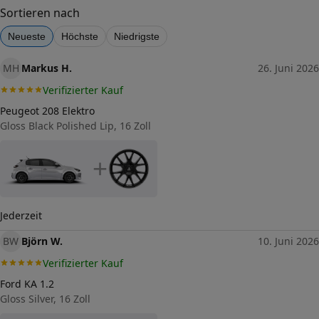
48
Sortieren nach
Lochkreis (Anzahl der Löcher)
Neueste
Höchste
Niedrigste
5
Lochkreis-Durchmesser (in mm)
MH
Markus H.
26. Juni 2026
112
Verifizierter Kauf
Mittenloch-Durchmesser (in
66,6
mm)
Peugeot 208 Elektro
Gloss Black Polished Lip, 16 Zoll
Traglast (in kg)
825
Gewicht (in kg)
+
12,1
Allgemeine Produktsicherheit
(GPSR)
Jederzeit
Herstellerkontakt
tyremotive GmbH, conneKT
25 97318 Kitzingen
BW
Björn W.
10. Juni 2026
Germany,
info@tyremotive.de
Verifizierter Kauf
Ford KA 1.2
Gloss Silver, 16 Zoll