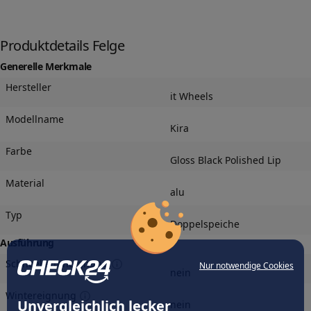
Produktdetails Felge
Generelle Merkmale
Hersteller
it Wheels
Modellname
Kira
Farbe
Gloss Black Polished Lip
Material
alu
Typ
Doppelspeiche
Ausführung
Schneeketteneignung
Nur notwendige Cookies
nein
Wintereignung
Unvergleichlich lecker
nein