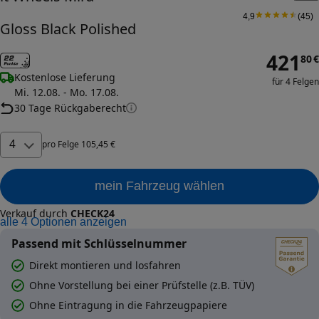
4,9
(
45
)
Gloss Black Polished
421
80
€
Kostenlose Lieferung
für 4 Felgen
Mi. 12.08. - Mo. 17.08.
30 Tage Rückgaberecht
4
pro
Felge
105
,
45
€
mein Fahrzeug wählen
Verkauf durch
CHECK24
alle
4
Optionen anzeigen
Passend mit Schlüsselnummer
Direkt montieren und losfahren
Ohne Vorstellung bei einer Prüfstelle (z.B. TÜV)
Ohne Eintragung in die Fahrzeugpapiere