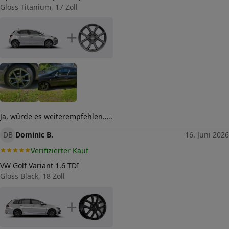
Herstellerkontakt
Gloss Titanium, 17 Zoll
tyremotive GmbH, conneKT
25 97318 Kitzingen
Germany,
+
info@tyremotive.de
Ja, würde es weiterempfehlen…..
DB
Dominic B.
16. Juni 2026
Verifizierter Kauf
VW Golf Variant 1.6 TDI
Gloss Black, 18 Zoll
+