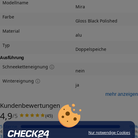
Modellname
Mira
Farbe
Gloss Black Polished
Material
alu
Typ
Doppelspeiche
Ausführung
Schneeketteneignung
nein
Wintereignung
ja
Felgengutachten
mehr anzeigen
Eintragungsfrei
Kundenbewertungen
-
4,9
/5
(
45
)
Freigabe
-
5 Sterne
96
%
Gutachten Link
4 Sterne
0
%
Nur notwendige Cookies
-
3 Sterne
2
%