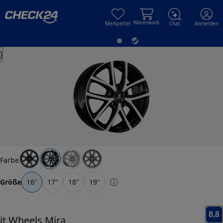
Skip to main content
Skip to main content
Warenkorb
Merkzettel
Chat
Anmelden
Farbe
Größe
16
"
17
"
18
"
19
"
8,8
it Wheels
Mira