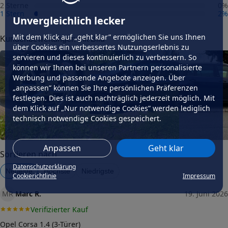
2 Sterne
0
%
1 Stern
2
%
Fahrzeug wählen
und Felgengutachten erhalten
Unvergleichlich lecker
Dimension
Mit dem Klick auf „geht klar” ermöglichen Sie uns Ihnen
Kundenbewertungen mit Bild
über Cookies ein verbessertes Nutzungserlebnis zu
Breite (in Zoll)
6,5
servieren und dieses kontinuierlich zu verbessern. So
können wir Ihnen bei unseren Partnern personalisierte
Größe (in Zoll)
Werbung und passende Angebote anzeigen. Über
16
„anpassen” können Sie Ihre persönlichen Präferenzen
Einpresstiefe (in mm)
festlegen. Dies ist auch nachträglich jederzeit möglich. Mit
40
dem Klick auf „Nur notwendige Cookies” werden lediglich
Lochkreis (Anzahl der Löcher)
technisch notwendige Cookies gespeichert.
5
Lochkreis-Durchmesser (in mm)
Anpassen
Geht klar
100
Sortieren nach
Mittenloch-Durchmesser (in
Datenschutzerklärung
Neueste
Höchste
Niedrigste
57,1
mm)
Cookierichtlinie
Impressum
Traglast (in kg)
MR
Marc R.
19. Juni 2026
610
Verifizierter Kauf
Allgemeine Produktsicherheit
(GPSR)
Opel Corsa 1.4 (3-Türer)