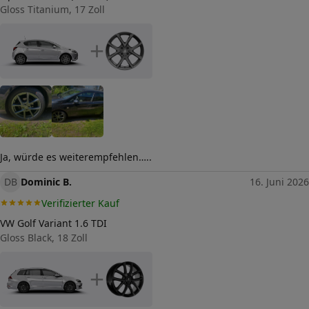
Herstellerkontakt
Gloss Titanium, 17 Zoll
tyremotive GmbH, conneKT
25 97318 Kitzingen
Germany,
+
info@tyremotive.de
Ja, würde es weiterempfehlen…..
DB
Dominic B.
16. Juni 2026
Verifizierter Kauf
VW Golf Variant 1.6 TDI
Gloss Black, 18 Zoll
+