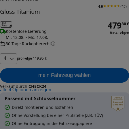
4,9
(
45
)
Gloss Titanium
479
80
€
Kostenlose Lieferung
für 4 Felgen
Mi. 12.08. - Mo. 17.08.
30 Tage Rückgaberecht
4
pro
Felge
119
,
95
€
mein Fahrzeug wählen
Verkauf durch
CHECK24
alle
4
Optionen anzeigen
Passend mit Schlüsselnummer
Direkt montieren und losfahren
Ohne Vorstellung bei einer Prüfstelle (z.B. TÜV)
Ohne Eintragung in die Fahrzeugpapiere