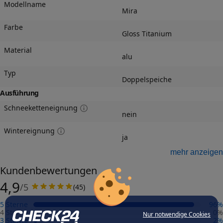
Modellname
Mira
Farbe
Gloss Titanium
Material
alu
Typ
Doppelspeiche
Ausführung
Schneeketteneignung
nein
Wintereignung
ja
Felgengutachten
mehr anzeigen
Eintragungsfrei
Kundenbewertungen
-
4,9
/5
(
45
)
Freigabe
-
5 Sterne
96
%
Gutachten Link
4 Sterne
0
%
Nur notwendige Cookies
-
3 Sterne
2
%