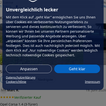
2 Sterne
0
%
1 Stern
2
%
Fahrzeug wählen
und Felgengutachten erhalten
Unvergleichlich lecker
Dimension
Mit dem Klick auf „geht klar” ermöglichen Sie uns Ihnen
Kundenbewertungen mit Bild
über Cookies ein verbessertes Nutzungserlebnis zu
Breite (in Zoll)
7,5
servieren und dieses kontinuierlich zu verbessern. So
können wir Ihnen bei unseren Partnern personalisierte
Größe (in Zoll)
Werbung und passende Angebote anzeigen. Über
18
„anpassen” können Sie Ihre persönlichen Präferenzen
Einpresstiefe (in mm)
festlegen. Dies ist auch nachträglich jederzeit möglich. Mit
42
dem Klick auf „Nur notwendige Cookies” werden lediglich
Lochkreis (Anzahl der Löcher)
technisch notwendige Cookies gespeichert.
5
Lochkreis-Durchmesser (in mm)
Anpassen
Geht klar
112
Sortieren nach
Mittenloch-Durchmesser (in
Datenschutzerklärung
Neueste
Höchste
Niedrigste
70,1
mm)
Cookierichtlinie
Impressum
Traglast (in kg)
MR
Marc R.
19. Juni 2026
715
Verifizierter Kauf
Allgemeine Produktsicherheit
(GPSR)
Opel Corsa 1.4 (3-Türer)