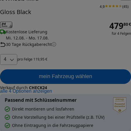
4,9
(
45
)
Gloss Black
479
80
€
Kostenlose Lieferung
für 4 Felgen
Mi. 12.08. - Mo. 17.08.
30 Tage Rückgaberecht
4
pro
Felge
119
,
95
€
mein Fahrzeug wählen
Verkauf durch
CHECK24
alle
4
Optionen anzeigen
Passend mit Schlüsselnummer
Direkt montieren und losfahren
Ohne Vorstellung bei einer Prüfstelle (z.B. TÜV)
Ohne Eintragung in die Fahrzeugpapiere