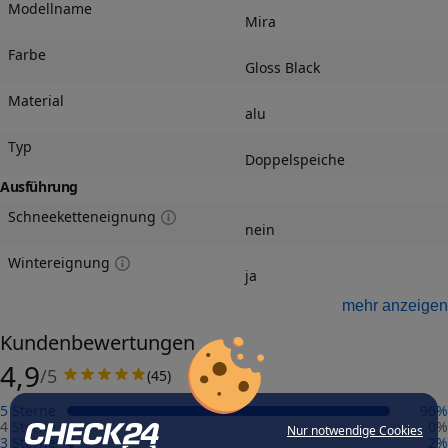
Modellname
Mira
Farbe
Gloss Black
Material
alu
Typ
Doppelspeiche
Ausführung
Schneeketteneignung
nein
Wintereignung
ja
Felgengutachten
mehr anzeigen
Eintragungsfrei
Kundenbewertungen
-
4,9
/5
(
45
)
Freigabe
-
5 Sterne
96
%
Gutachten Link
4 Sterne
0
%
Nur notwendige Cookies
-
3 Sterne
2
%