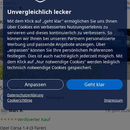
2 Sterne
0
%
1 Stern
2
%
Fahrzeug wählen
und Felgengutachten erhalten
Unvergleichlich lecker
Dimension
Mit dem Klick auf „geht klar” ermöglichen Sie uns Ihnen
Kundenbewertungen mit Bild
über Cookies ein verbessertes Nutzungserlebnis zu
Breite (in Zoll)
7,5
servieren und dieses kontinuierlich zu verbessern. So
können wir Ihnen bei unseren Partnern personalisierte
Größe (in Zoll)
Werbung und passende Angebote anzeigen. Über
18
„anpassen” können Sie Ihre persönlichen Präferenzen
Einpresstiefe (in mm)
festlegen. Dies ist auch nachträglich jederzeit möglich. Mit
30
dem Klick auf „Nur notwendige Cookies” werden lediglich
Lochkreis (Anzahl der Löcher)
technisch notwendige Cookies gespeichert.
5
Lochkreis-Durchmesser (in mm)
Anpassen
Geht klar
112
Sortieren nach
Mittenloch-Durchmesser (in
Datenschutzerklärung
Neueste
Höchste
Niedrigste
66,6
mm)
Cookierichtlinie
Impressum
Traglast (in kg)
MR
Marc R.
19. Juni 2026
715
Verifizierter Kauf
Allgemeine Produktsicherheit
(GPSR)
Opel Corsa 1.4 (3-Türer)