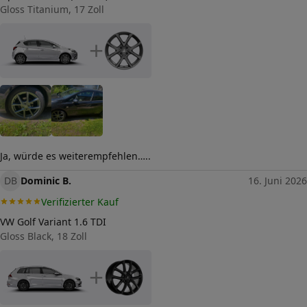
Herstellerkontakt
Gloss Titanium, 17 Zoll
tyremotive GmbH, conneKT
25 97318 Kitzingen
Germany,
+
info@tyremotive.de
Ja, würde es weiterempfehlen…..
DB
Dominic B.
16. Juni 2026
Verifizierter Kauf
VW Golf Variant 1.6 TDI
Gloss Black, 18 Zoll
+