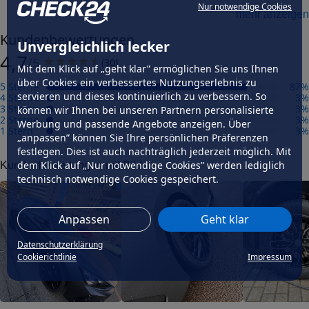
Nur notwendige Cookies
mehr anzeigen
Herstellungsverfahren
gegossen
Kundenbewertungen
Unvergleichlich lecker
Präzisionsgrad
4,7
mittel
/5
(
30
)
Mit dem Klick auf „geht klar” ermöglichen Sie uns Ihnen
Felgengutachten
über Cookies ein verbessertes Nutzungserlebnis zu
5 Sterne
87
%
Eintragungsfrei
servieren und dieses kontinuierlich zu verbessern. So
4 Sterne
3
%
-
3 Sterne
3
%
können wir Ihnen bei unseren Partnern personalisierte
2 Sterne
3
%
Werbung und passende Angebote anzeigen. Über
Freigabe
1 Stern
3
%
-
„anpassen” können Sie Ihre persönlichen Präferenzen
festlegen. Dies ist auch nachträglich jederzeit möglich. Mit
Gutachten Link
dem Klick auf „Nur notwendige Cookies” werden lediglich
Kundenbewertungen mit Bild
-
technisch notwendige Cookies gespeichert.
Fahrzeug wählen
und Felgengutachten erhalten
Anpassen
Geht klar
Dimension
Breite (in Zoll)
Datenschutzerklärung
8
Cookierichtlinie
Impressum
Größe (in Zoll)
18
Einpresstiefe (in mm)