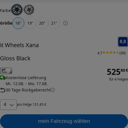
Farbe
Größe
18
"
19
"
20
"
21
"
8,8
it Wheels
Xana
4,7
(
30
)
Gloss Black
525
80
€
Kostenlose Lieferung
für 4 Felgen
Mi. 12.08. - Mo. 17.08.
30 Tage Rückgaberecht
4
pro
Felge
131
,
45
€
mein Fahrzeug wählen