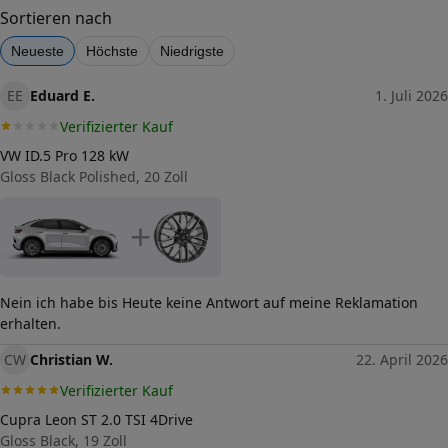
40
Sortieren nach
Lochkreis (Anzahl der Löcher)
Neueste
Höchste
Niedrigste
5
Lochkreis-Durchmesser (in mm)
EE
Eduard E.
1. Juli 2026
114,3
Verifizierter Kauf
Mittenloch-Durchmesser (in
70,1
mm)
VW ID.5 Pro 128 kW
Gloss Black Polished, 20 Zoll
Traglast (in kg)
830
Allgemeine Produktsicherheit
+
(GPSR)
Herstellerkontakt
tyremotive GmbH, conneKT
25 97318 Kitzingen
Nein ich habe bis Heute keine Antwort auf meine Reklamation
Germany,
info@tyremotive.de
erhalten.
CW
Christian W.
22. April 2026
Verifizierter Kauf
Cupra Leon ST 2.0 TSI 4Drive
Gloss Black, 19 Zoll