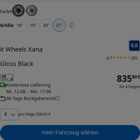
Farbe
Größe
18
"
19
"
20
"
21
"
8,8
it Wheels
Xana
4,7
(
30
)
Gloss Black
835
80
€
Kostenlose Lieferung
für 4 Felgen
Mi. 12.08. - Mo. 17.08.
30 Tage Rückgaberecht
4
pro
Felge
208
,
95
€
mein Fahrzeug wählen