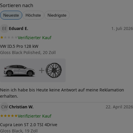
51
Sortieren nach
Lochkreis (Anzahl der Löcher)
Neueste
Höchste
Niedrigste
5
Lochkreis-Durchmesser (in mm)
EE
Eduard E.
1. Juli 2026
112
Verifizierter Kauf
Mittenloch-Durchmesser (in
66,6
mm)
VW ID.5 Pro 128 kW
Gloss Black Polished, 20 Zoll
Traglast (in kg)
1050
Allgemeine Produktsicherheit
+
(GPSR)
Herstellerkontakt
tyremotive GmbH, conneKT
25 97318 Kitzingen
Nein ich habe bis Heute keine Antwort auf meine Reklamation
Germany,
info@tyremotive.de
erhalten.
CW
Christian W.
22. April 2026
Verifizierter Kauf
Cupra Leon ST 2.0 TSI 4Drive
Gloss Black, 19 Zoll