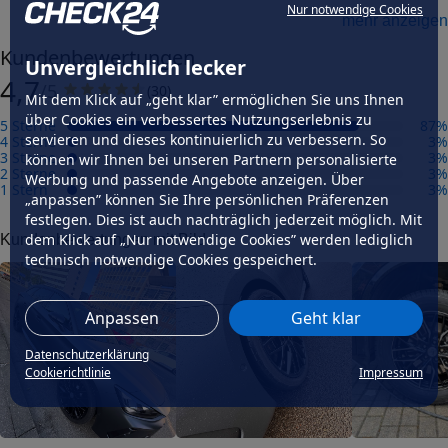
Nur notwendige Cookies
mehr anzeigen
Herstellungsverfahren
gegossen
Kundenbewertungen
Unvergleichlich lecker
Präzisionsgrad
4,7
mittel
/5
(
30
)
Mit dem Klick auf „geht klar” ermöglichen Sie uns Ihnen
Felgengutachten
über Cookies ein verbessertes Nutzungserlebnis zu
5 Sterne
87
%
Eintragungsfrei
servieren und dieses kontinuierlich zu verbessern. So
4 Sterne
3
%
-
3 Sterne
3
%
können wir Ihnen bei unseren Partnern personalisierte
2 Sterne
3
%
Werbung und passende Angebote anzeigen. Über
Freigabe
1 Stern
3
%
-
„anpassen” können Sie Ihre persönlichen Präferenzen
festlegen. Dies ist auch nachträglich jederzeit möglich. Mit
Gutachten Link
dem Klick auf „Nur notwendige Cookies” werden lediglich
Kundenbewertungen mit Bild
-
technisch notwendige Cookies gespeichert.
Fahrzeug wählen
und Felgengutachten erhalten
Anpassen
Geht klar
Dimension
Breite (in Zoll)
Datenschutzerklärung
10,5
Cookierichtlinie
Impressum
Größe (in Zoll)
21
Einpresstiefe (in mm)