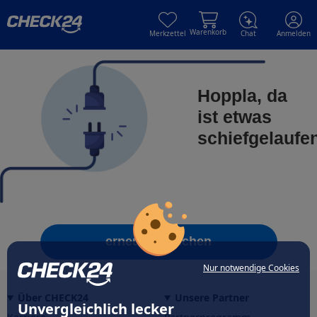
Skip to main content
Skip to main content
Warenkorb
Merkzettel
Chat
Anmelden
Hoppla, da
ist etwas
schiefgelaufe
erneut versuchen
Nur notwendige Cookies
Über CHECK24
Unsere Partner
Unvergleichlich lecker