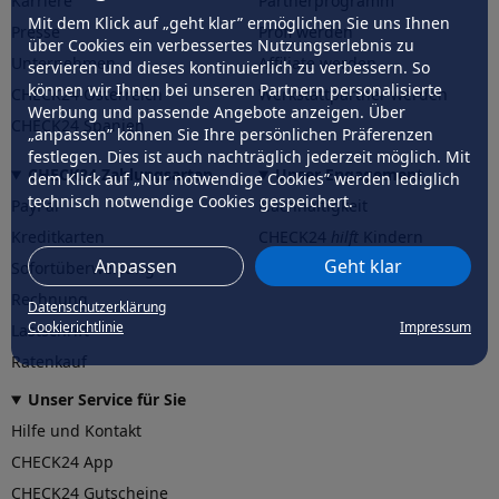
Karriere
Partnerprogramm
Mit dem Klick auf „geht klar” ermöglichen Sie uns Ihnen
Presse
Profi werden
über Cookies ein verbessertes Nutzungserlebnis zu
Unternehmen
Affiliate werden
servieren und dieses kontinuierlich zu verbessern. So
können wir Ihnen bei unseren Partnern personalisierte
CHECK24 Österreich
Werkstattpartner werden
Werbung und passende Angebote anzeigen. Über
CHECK24 Spanien
„anpassen” können Sie Ihre persönlichen Präferenzen
festlegen. Dies ist auch nachträglich jederzeit möglich. Mit
CHECK24 Zahlungsarten
Unser Engagement
dem Klick auf „Nur notwendige Cookies” werden lediglich
technisch notwendige Cookies gespeichert.
PayPal
Nachhaltigkeit
Kreditkarten
CHECK24
hilft
Kindern
Anpassen
Geht klar
Sofortüberweisung
CHECK24
hilft
der Natur
Rechnung
Datenschutzerklärung
Cookierichtlinie
Impressum
Lastschrift
Ratenkauf
Unser Service für Sie
Hilfe und Kontakt
CHECK24 App
CHECK24 Gutscheine