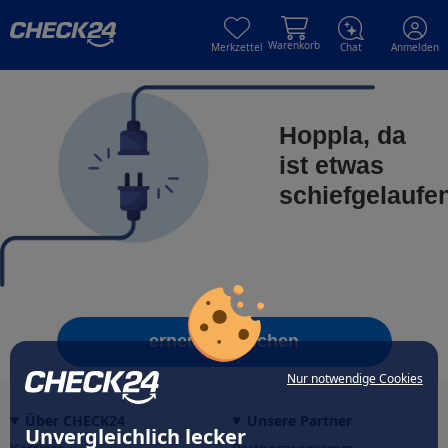
Skip to main content
Skip to main content
Warenkorb
Merkzettel
Chat
Anmelden
Hoppla, da
ist etwas
schiefgelaufe
erneut versuchen
Nur notwendige Cookies
Über CHECK24
Unsere Partner
Unvergleichlich lecker