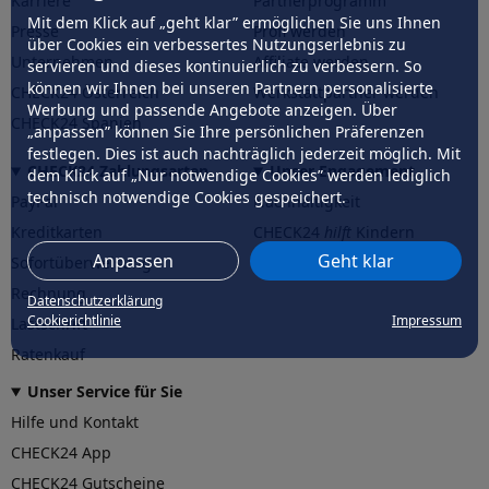
Karriere
Partnerprogramm
Mit dem Klick auf „geht klar” ermöglichen Sie uns Ihnen
Presse
Profi werden
über Cookies ein verbessertes Nutzungserlebnis zu
Unternehmen
Affiliate werden
servieren und dieses kontinuierlich zu verbessern. So
können wir Ihnen bei unseren Partnern personalisierte
CHECK24 Österreich
Werkstattpartner werden
Werbung und passende Angebote anzeigen. Über
CHECK24 Spanien
„anpassen” können Sie Ihre persönlichen Präferenzen
festlegen. Dies ist auch nachträglich jederzeit möglich. Mit
CHECK24 Zahlungsarten
Unser Engagement
dem Klick auf „Nur notwendige Cookies” werden lediglich
technisch notwendige Cookies gespeichert.
PayPal
Nachhaltigkeit
Kreditkarten
CHECK24
hilft
Kindern
Anpassen
Geht klar
Sofortüberweisung
CHECK24
hilft
der Natur
Rechnung
Datenschutzerklärung
Cookierichtlinie
Impressum
Lastschrift
Ratenkauf
Unser Service für Sie
Hilfe und Kontakt
CHECK24 App
CHECK24 Gutscheine