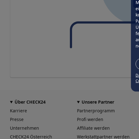
M
e
k
P
Ü
f
a
n
D
Co
Über CHECK24
Unsere Partner
Karriere
Partnerprogramm
Presse
Profi werden
Unternehmen
Affiliate werden
CHECK24 Österreich
Werkstattpartner werden