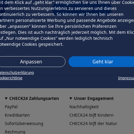
it dem Klick auf „geht klar” ermöglichen Sie uns Ihnen über Cooki
in verbessertes Nutzungserlebnis zu servieren und dieses
erneut versuchen
ontinuierlich zu verbessern. So können wir Ihnen bei unseren
artnern personalisierte Werbung und passende Angebote anzeige
ber „anpassen” können Sie Ihre persönlichen Präferenzen
estlegen. Dies ist auch nachträglich jederzeit möglich. Mit dem Kli
uf „Nur notwendige Cookies” werden lediglich technisch
otwendige Cookies gespeichert.
Anpassen
Geht klar
atenschutzerklärung
okierichtlinie
Impress
CHECK24 Zahlungsarten
Unser Engagement
PayPal
Nachhaltigkeit
Kreditkarten
CHECK24
hilft
Kindern
Sofortüberweisung
CHECK24
hilft
der Natur
Rechnung