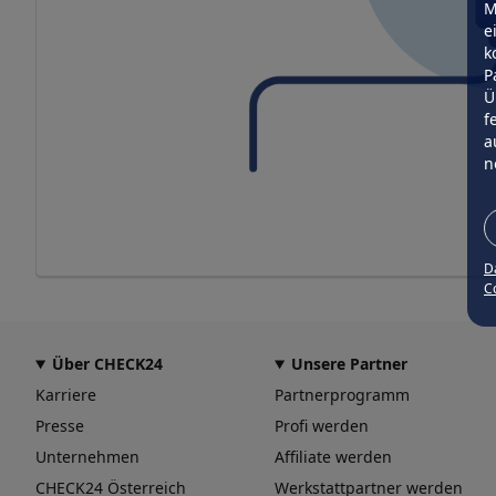
M
e
k
P
Ü
f
a
n
D
Co
Über CHECK24
Unsere Partner
Karriere
Partnerprogramm
Presse
Profi werden
Unternehmen
Affiliate werden
CHECK24 Österreich
Werkstattpartner werden