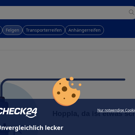
Felgen
Transporterreifen
Anhängerreifen
Nur notwendige Cooki
Hoppla, da ist etwas sc
nvergleichlich lecker