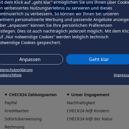
it dem Klick auf „geht klar” ermöglichen Sie uns Ihnen über Cooki
in verbessertes Nutzungserlebnis zu servieren und dieses
erneut versuchen
ontinuierlich zu verbessern. So können wir Ihnen bei unseren
artnern personalisierte Werbung und passende Angebote anzeige
ber „anpassen” können Sie Ihre persönlichen Präferenzen
estlegen. Dies ist auch nachträglich jederzeit möglich. Mit dem Kli
uf „Nur notwendige Cookies” werden lediglich technisch
otwendige Cookies gespeichert.
Anpassen
Geht klar
atenschutzerklärung
okierichtlinie
Impress
CHECK24 Zahlungsarten
Unser Engagement
PayPal
Nachhaltigkeit
Kreditkarten
CHECK24
hilft
Kindern
Sofortüberweisung
CHECK24
hilft
der Natur
Rechnung