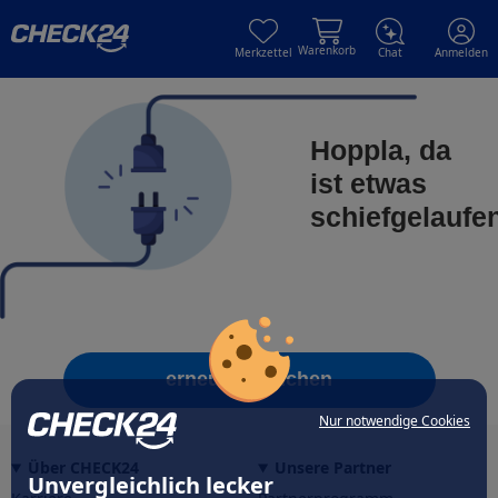
Skip to main content
Skip to main content
Warenkorb
Merkzettel
Chat
Anmelden
Hoppla, da
ist etwas
schiefgelaufe
erneut versuchen
Nur notwendige Cookies
Über CHECK24
Unsere Partner
Unvergleichlich lecker