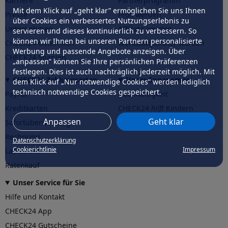
Karriere
Partnerprogramm
Mit dem Klick auf „geht klar” ermöglichen Sie uns Ihnen
Presse
Profi werden
über Cookies ein verbessertes Nutzungserlebnis zu
Unternehmen
Affiliate werden
servieren und dieses kontinuierlich zu verbessern. So
können wir Ihnen bei unseren Partnern personalisierte
CHECK24 Österreich
Werkstattpartner werden
Werbung und passende Angebote anzeigen. Über
CHECK24 Spanien
„anpassen” können Sie Ihre persönlichen Präferenzen
festlegen. Dies ist auch nachträglich jederzeit möglich. Mit
CHECK24 Zahlungsarten
Unser Engagement
dem Klick auf „Nur notwendige Cookies” werden lediglich
technisch notwendige Cookies gespeichert.
PayPal
Nachhaltigkeit
Kreditkarten
CHECK24
hilft
Kindern
Anpassen
Geht klar
Sofortüberweisung
CHECK24
hilft
der Natur
Rechnung
Datenschutzerklärung
Cookierichtlinie
Impressum
Lastschrift
Ratenkauf
Unser Service für Sie
Hilfe und Kontakt
CHECK24 App
CHECK24 Gutscheine