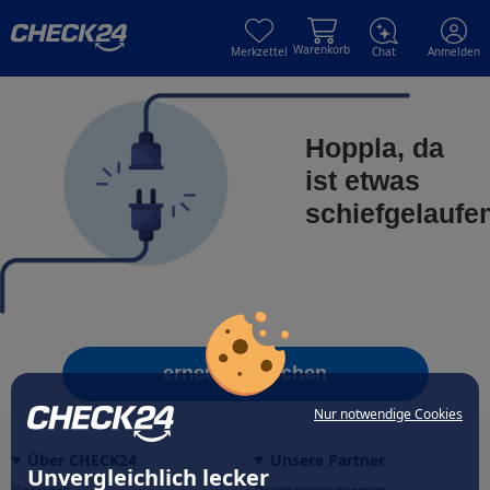
Skip to main content
Skip to main content
Warenkorb
Merkzettel
Chat
Anmelden
Hoppla, da
ist etwas
schiefgelaufe
erneut versuchen
Nur notwendige Cookies
Über CHECK24
Unsere Partner
Unvergleichlich lecker