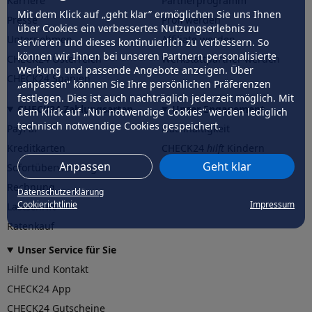
Karriere
Partnerprogramm
Mit dem Klick auf „geht klar” ermöglichen Sie uns Ihnen
Presse
Profi werden
über Cookies ein verbessertes Nutzungserlebnis zu
Unternehmen
Affiliate werden
servieren und dieses kontinuierlich zu verbessern. So
können wir Ihnen bei unseren Partnern personalisierte
CHECK24 Österreich
Werkstattpartner werden
Werbung und passende Angebote anzeigen. Über
CHECK24 Spanien
„anpassen” können Sie Ihre persönlichen Präferenzen
festlegen. Dies ist auch nachträglich jederzeit möglich. Mit
CHECK24 Zahlungsarten
Unser Engagement
dem Klick auf „Nur notwendige Cookies” werden lediglich
technisch notwendige Cookies gespeichert.
PayPal
Nachhaltigkeit
Kreditkarten
CHECK24
hilft
Kindern
Anpassen
Geht klar
Sofortüberweisung
CHECK24
hilft
der Natur
Rechnung
Datenschutzerklärung
Cookierichtlinie
Impressum
Lastschrift
Ratenkauf
Unser Service für Sie
Hilfe und Kontakt
CHECK24 App
CHECK24 Gutscheine