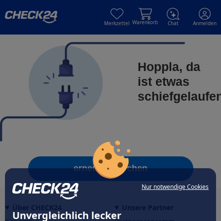
Skip to main content
Skip to main content
Warenkorb
Merkzettel
Chat
Anmelden
Hoppla, da
ist etwas
schiefgelaufe
erneut versuchen
Nur notwendige Cookies
Über CHECK24
Unsere Partner
Unvergleichlich lecker