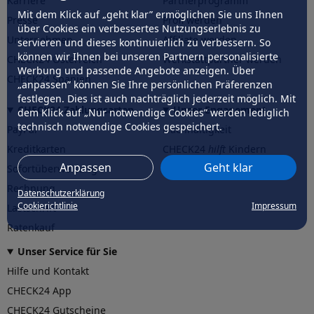
Karriere
Partnerprogramm
Mit dem Klick auf „geht klar” ermöglichen Sie uns Ihnen
Presse
Profi werden
über Cookies ein verbessertes Nutzungserlebnis zu
Unternehmen
Affiliate werden
servieren und dieses kontinuierlich zu verbessern. So
können wir Ihnen bei unseren Partnern personalisierte
CHECK24 Österreich
Werkstattpartner werden
Werbung und passende Angebote anzeigen. Über
CHECK24 Spanien
„anpassen” können Sie Ihre persönlichen Präferenzen
festlegen. Dies ist auch nachträglich jederzeit möglich. Mit
CHECK24 Zahlungsarten
Unser Engagement
dem Klick auf „Nur notwendige Cookies” werden lediglich
technisch notwendige Cookies gespeichert.
PayPal
Nachhaltigkeit
Kreditkarten
CHECK24
hilft
Kindern
Anpassen
Geht klar
Sofortüberweisung
CHECK24
hilft
der Natur
Rechnung
Datenschutzerklärung
Cookierichtlinie
Impressum
Lastschrift
Ratenkauf
Unser Service für Sie
Hilfe und Kontakt
CHECK24 App
CHECK24 Gutscheine