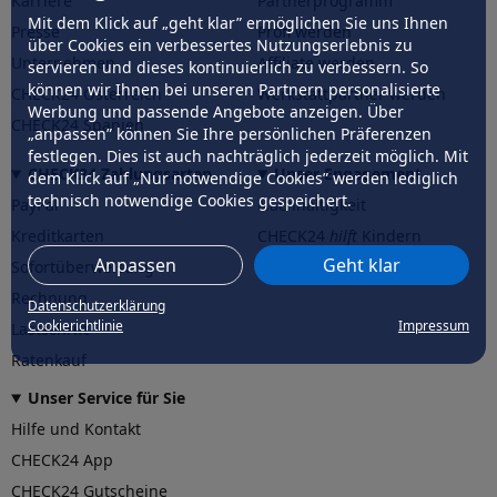
Karriere
Partnerprogramm
Mit dem Klick auf „geht klar” ermöglichen Sie uns Ihnen
Presse
Profi werden
über Cookies ein verbessertes Nutzungserlebnis zu
Unternehmen
Affiliate werden
servieren und dieses kontinuierlich zu verbessern. So
können wir Ihnen bei unseren Partnern personalisierte
CHECK24 Österreich
Werkstattpartner werden
Werbung und passende Angebote anzeigen. Über
CHECK24 Spanien
„anpassen” können Sie Ihre persönlichen Präferenzen
festlegen. Dies ist auch nachträglich jederzeit möglich. Mit
CHECK24 Zahlungsarten
Unser Engagement
dem Klick auf „Nur notwendige Cookies” werden lediglich
technisch notwendige Cookies gespeichert.
PayPal
Nachhaltigkeit
Kreditkarten
CHECK24
hilft
Kindern
Anpassen
Geht klar
Sofortüberweisung
CHECK24
hilft
der Natur
Rechnung
Datenschutzerklärung
Cookierichtlinie
Impressum
Lastschrift
Ratenkauf
Unser Service für Sie
Hilfe und Kontakt
CHECK24 App
CHECK24 Gutscheine