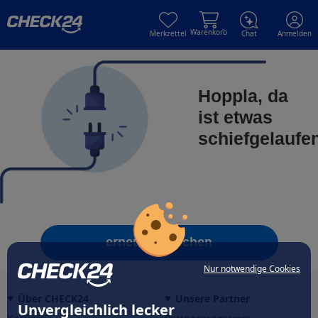
Skip to main content
Skip to main content
Warenkorb
Merkzettel
Chat
Anmelden
Hoppla, da
ist etwas
schiefgelaufe
erneut versuchen
Nur notwendige Cookies
Über CHECK24
Unsere Partner
Unvergleichlich lecker