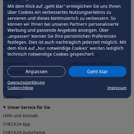
Karriere
Partnerprogramm
Mit dem Klick auf „geht klar” ermöglichen Sie uns Ihnen
Presse
Profi werden
über Cookies ein verbessertes Nutzungserlebnis zu
Unternehmen
Affiliate werden
servieren und dieses kontinuierlich zu verbessern. So
können wir Ihnen bei unseren Partnern personalisierte
CHECK24 Österreich
Werkstattpartner werden
Werbung und passende Angebote anzeigen. Über
CHECK24 Spanien
„anpassen” können Sie Ihre persönlichen Präferenzen
festlegen. Dies ist auch nachträglich jederzeit möglich. Mit
CHECK24 Zahlungsarten
Unser Engagement
dem Klick auf „Nur notwendige Cookies” werden lediglich
technisch notwendige Cookies gespeichert.
PayPal
Nachhaltigkeit
Kreditkarten
CHECK24
hilft
Kindern
Anpassen
Geht klar
Sofortüberweisung
CHECK24
hilft
der Natur
Rechnung
Datenschutzerklärung
Cookierichtlinie
Impressum
Lastschrift
Ratenkauf
Unser Service für Sie
Hilfe und Kontakt
CHECK24 App
CHECK24 Gutscheine