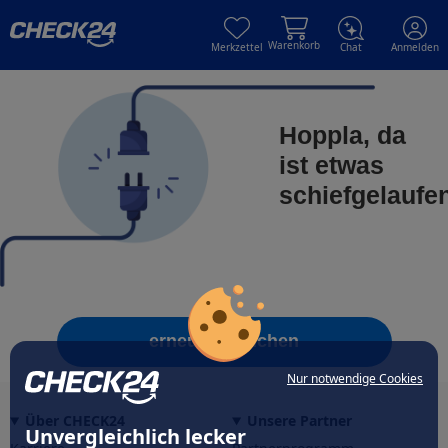
Skip to main content
Skip to main content
Warenkorb
Merkzettel
Chat
Anmelden
Hoppla, da
ist etwas
schiefgelaufe
erneut versuchen
Nur notwendige Cookies
Über CHECK24
Unsere Partner
Unvergleichlich lecker