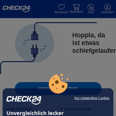
Skip to main content
Skip to main content
Warenkorb
Merkzettel
Chat
Anmelden
Hoppla, da
ist etwas
schiefgelaufe
erneut versuchen
Nur notwendige Cookies
Über CHECK24
Unsere Partner
Unvergleichlich lecker