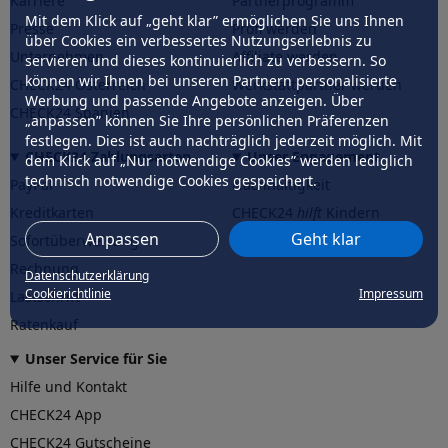
Karriere
Partnerprogramm
Mit dem Klick auf „geht klar” ermöglichen Sie uns Ihnen
Presse
Profi werden
über Cookies ein verbessertes Nutzungserlebnis zu
Unternehmen
Affiliate werden
servieren und dieses kontinuierlich zu verbessern. So
können wir Ihnen bei unseren Partnern personalisierte
CHECK24 Österreich
Werkstattpartner werden
Werbung und passende Angebote anzeigen. Über
CHECK24 Spanien
„anpassen” können Sie Ihre persönlichen Präferenzen
festlegen. Dies ist auch nachträglich jederzeit möglich. Mit
CHECK24 Zahlungsarten
Unser Engagement
dem Klick auf „Nur notwendige Cookies” werden lediglich
technisch notwendige Cookies gespeichert.
PayPal
Nachhaltigkeit
Kreditkarten
CHECK24
hilft
Kindern
Anpassen
Geht klar
Sofortüberweisung
CHECK24
hilft
der Natur
Rechnung
Datenschutzerklärung
Cookierichtlinie
Impressum
Lastschrift
Ratenkauf
Unser Service für Sie
Hilfe und Kontakt
CHECK24 App
CHECK24 Gutscheine