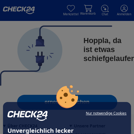
Skip to main content
Skip to main content
Warenkorb
Merkzettel
Chat
Anmelden
Hoppla, da
ist etwas
schiefgelaufe
erneut versuchen
Nur notwendige Cookies
Über CHECK24
Unsere Partner
Unvergleichlich lecker