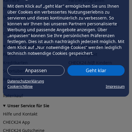
Karriere
Partnerprogramm
Mit dem Klick auf „geht klar” ermöglichen Sie uns Ihnen
Presse
Profi werden
über Cookies ein verbessertes Nutzungserlebnis zu
Unternehmen
Affiliate werden
servieren und dieses kontinuierlich zu verbessern. So
können wir Ihnen bei unseren Partnern personalisierte
CHECK24 Österreich
Werkstattpartner werden
Werbung und passende Angebote anzeigen. Über
CHECK24 Spanien
„anpassen” können Sie Ihre persönlichen Präferenzen
festlegen. Dies ist auch nachträglich jederzeit möglich. Mit
CHECK24 Zahlungsarten
Unser Engagement
dem Klick auf „Nur notwendige Cookies” werden lediglich
technisch notwendige Cookies gespeichert.
PayPal
Nachhaltigkeit
Kreditkarten
CHECK24
hilft
Kindern
Anpassen
Geht klar
Sofortüberweisung
CHECK24
hilft
der Natur
Rechnung
Datenschutzerklärung
Cookierichtlinie
Impressum
Lastschrift
Ratenkauf
Unser Service für Sie
Hilfe und Kontakt
CHECK24 App
CHECK24 Gutscheine