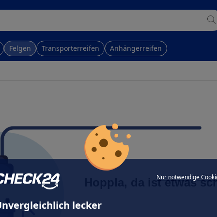
Felgen
Transporterreifen
Anhängerreifen
Nur notwendige Cooki
Hoppla, da ist etwas sc
nvergleichlich lecker