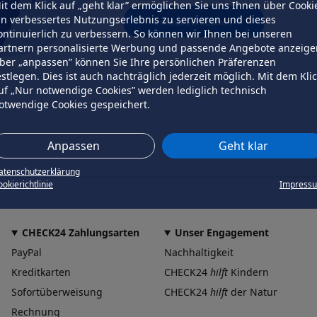
it dem Klick auf „geht klar” ermöglichen Sie uns Ihnen über Cooki
in verbessertes Nutzungserlebnis zu servieren und dieses
erneut versuchen
ontinuierlich zu verbessern. So können wir Ihnen bei unseren
artnern personalisierte Werbung und passende Angebote anzeige
ber „anpassen” können Sie Ihre persönlichen Präferenzen
estlegen. Dies ist auch nachträglich jederzeit möglich. Mit dem Kli
uf „Nur notwendige Cookies” werden lediglich technisch
otwendige Cookies gespeichert.
Anpassen
Geht klar
atenschutzerklärung
okierichtlinie
Impress
CHECK24 Zahlungsarten
Unser Engagement
PayPal
Nachhaltigkeit
Kreditkarten
CHECK24
hilft
Kindern
Sofortüberweisung
CHECK24
hilft
der Natur
Rechnung