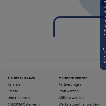
M
e
k
P
Ü
f
a
n
D
Co
Über CHECK24
Unsere Partner
Karriere
Partnerprogramm
Presse
Profi werden
Unternehmen
Affiliate werden
CHECK24 Österreich
Werkstattpartner werden