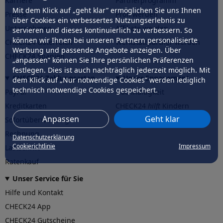
Karriere
Partnerprogramm
Mit dem Klick auf „geht klar” ermöglichen Sie uns Ihnen
Presse
Profi werden
über Cookies ein verbessertes Nutzungserlebnis zu
Unternehmen
Affiliate werden
servieren und dieses kontinuierlich zu verbessern. So
können wir Ihnen bei unseren Partnern personalisierte
CHECK24 Österreich
Werkstattpartner werden
Werbung und passende Angebote anzeigen. Über
CHECK24 Spanien
„anpassen” können Sie Ihre persönlichen Präferenzen
festlegen. Dies ist auch nachträglich jederzeit möglich. Mit
CHECK24 Zahlungsarten
Unser Engagement
dem Klick auf „Nur notwendige Cookies” werden lediglich
technisch notwendige Cookies gespeichert.
PayPal
Nachhaltigkeit
Kreditkarten
CHECK24
hilft
Kindern
Anpassen
Geht klar
Sofortüberweisung
CHECK24
hilft
der Natur
Rechnung
Datenschutzerklärung
Cookierichtlinie
Impressum
Lastschrift
Ratenkauf
Unser Service für Sie
Hilfe und Kontakt
CHECK24 App
CHECK24 Gutscheine