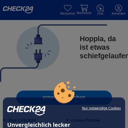
Skip to main content
Skip to main content
Warenkorb
Merkzettel
Chat
Anmelden
Hoppla, da
ist etwas
schiefgelaufe
erneut versuchen
Nur notwendige Cookies
Über CHECK24
Unsere Partner
Unvergleichlich lecker