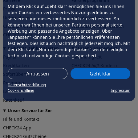
Karriere
Partnerprogramm
Mit dem Klick auf „geht klar” ermöglichen Sie uns Ihnen
Presse
Profi werden
über Cookies ein verbessertes Nutzungserlebnis zu
Unternehmen
Affiliate werden
servieren und dieses kontinuierlich zu verbessern. So
können wir Ihnen bei unseren Partnern personalisierte
CHECK24 Österreich
Werkstattpartner werden
Werbung und passende Angebote anzeigen. Über
CHECK24 Spanien
„anpassen” können Sie Ihre persönlichen Präferenzen
festlegen. Dies ist auch nachträglich jederzeit möglich. Mit
CHECK24 Zahlungsarten
Unser Engagement
dem Klick auf „Nur notwendige Cookies” werden lediglich
technisch notwendige Cookies gespeichert.
PayPal
Nachhaltigkeit
Kreditkarten
CHECK24
hilft
Kindern
Anpassen
Geht klar
Sofortüberweisung
CHECK24
hilft
der Natur
Rechnung
Datenschutzerklärung
Cookierichtlinie
Impressum
Lastschrift
Ratenkauf
Unser Service für Sie
Hilfe und Kontakt
CHECK24 App
CHECK24 Gutscheine