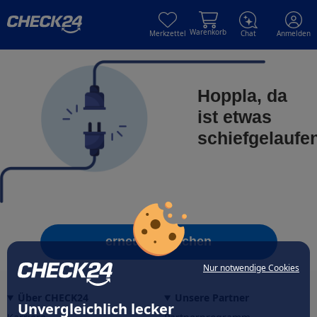
Skip to main content
Skip to main content
Warenkorb
Merkzettel
Chat
Anmelden
Hoppla, da
ist etwas
schiefgelaufe
erneut versuchen
Nur notwendige Cookies
Über CHECK24
Unsere Partner
Unvergleichlich lecker