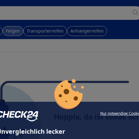
Felgen
Transporterreifen
Anhängerreifen
Nur notwendige Cooki
Hoppla, da ist etwas sc
nvergleichlich lecker