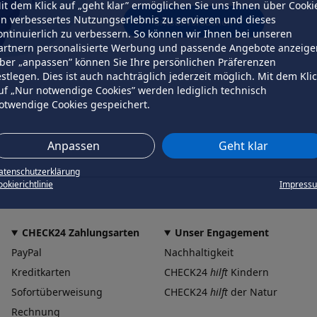
it dem Klick auf „geht klar” ermöglichen Sie uns Ihnen über Cooki
in verbessertes Nutzungserlebnis zu servieren und dieses
erneut versuchen
ontinuierlich zu verbessern. So können wir Ihnen bei unseren
artnern personalisierte Werbung und passende Angebote anzeige
ber „anpassen” können Sie Ihre persönlichen Präferenzen
estlegen. Dies ist auch nachträglich jederzeit möglich. Mit dem Kli
uf „Nur notwendige Cookies” werden lediglich technisch
otwendige Cookies gespeichert.
Anpassen
Geht klar
atenschutzerklärung
okierichtlinie
Impress
CHECK24 Zahlungsarten
Unser Engagement
PayPal
Nachhaltigkeit
Kreditkarten
CHECK24
hilft
Kindern
Sofortüberweisung
CHECK24
hilft
der Natur
Rechnung