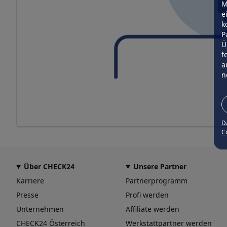
M
e
k
P
Ü
f
a
n
D
Co
Über CHECK24
Unsere Partner
Karriere
Partnerprogramm
Presse
Profi werden
Unternehmen
Affiliate werden
CHECK24 Österreich
Werkstattpartner werden