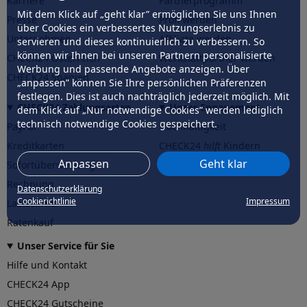
Karriere
Partnerprogramm
Mit dem Klick auf „geht klar” ermöglichen Sie uns Ihnen
Presse
Profi werden
über Cookies ein verbessertes Nutzungserlebnis zu
Unternehmen
Affiliate werden
servieren und dieses kontinuierlich zu verbessern. So
können wir Ihnen bei unseren Partnern personalisierte
CHECK24 Österreich
Werkstattpartner werden
Werbung und passende Angebote anzeigen. Über
CHECK24 Spanien
„anpassen” können Sie Ihre persönlichen Präferenzen
festlegen. Dies ist auch nachträglich jederzeit möglich. Mit
CHECK24 Zahlungsarten
Unser Engagement
dem Klick auf „Nur notwendige Cookies” werden lediglich
technisch notwendige Cookies gespeichert.
PayPal
Nachhaltigkeit
Kreditkarten
CHECK24
hilft
Kindern
Anpassen
Geht klar
Sofortüberweisung
CHECK24
hilft
der Natur
Rechnung
Datenschutzerklärung
Cookierichtlinie
Impressum
Lastschrift
Ratenkauf
Unser Service für Sie
Hilfe und Kontakt
CHECK24 App
CHECK24 Gutscheine