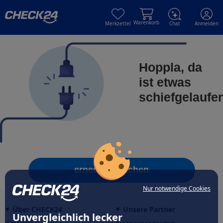
Skip to main content
Skip to main content
Warenkorb
Merkzettel
Chat
Anmelden
Hoppla, da
ist etwas
schiefgelaufe
erneut versuchen
Nur notwendige Cookies
Über CHECK24
Unsere Partner
Unvergleichlich lecker