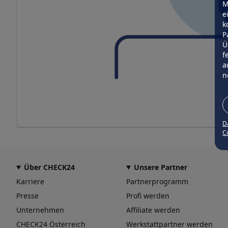
M
e
k
P
Ü
f
a
n
D
Co
Über CHECK24
Unsere Partner
Karriere
Partnerprogramm
Presse
Profi werden
Unternehmen
Affiliate werden
CHECK24 Österreich
Werkstattpartner werden