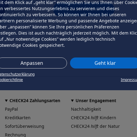
it dem Klick auf „geht klar” ermöglichen Sie uns Ihnen über Cooki
in verbessertes Nutzungserlebnis zu servieren und dieses
erneut versuchen
ontinuierlich zu verbessern. So können wir Ihnen bei unseren
artnern personalisierte Werbung und passende Angebote anzeige
ber „anpassen” können Sie Ihre persönlichen Präferenzen
estlegen. Dies ist auch nachträglich jederzeit möglich. Mit dem Kli
uf „Nur notwendige Cookies” werden lediglich technisch
otwendige Cookies gespeichert.
Anpassen
Geht klar
atenschutzerklärung
okierichtlinie
Impress
CHECK24 Zahlungsarten
Unser Engagement
PayPal
Nachhaltigkeit
Kreditkarten
CHECK24
hilft
Kindern
Sofortüberweisung
CHECK24
hilft
der Natur
Rechnung