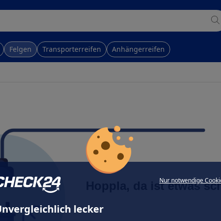
Felgen
Transporterreifen
Anhängerreifen
Nur notwendige Cooki
Hoppla, da ist etwas sc
nvergleichlich lecker