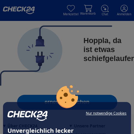
Skip to main content
Skip to main content
Warenkorb
Merkzettel
Chat
Anmelden
Hoppla, da
ist etwas
schiefgelaufe
erneut versuchen
Nur notwendige Cookies
Über CHECK24
Unsere Partner
Unvergleichlich lecker