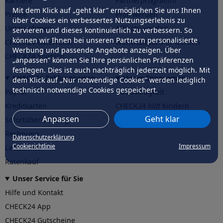
Karriere
Partnerprogramm
Mit dem Klick auf „geht klar” ermöglichen Sie uns Ihnen
Presse
Profi werden
über Cookies ein verbessertes Nutzungserlebnis zu
Unternehmen
Affiliate werden
servieren und dieses kontinuierlich zu verbessern. So
können wir Ihnen bei unseren Partnern personalisierte
CHECK24 Österreich
Werkstattpartner werden
Werbung und passende Angebote anzeigen. Über
CHECK24 Spanien
„anpassen” können Sie Ihre persönlichen Präferenzen
festlegen. Dies ist auch nachträglich jederzeit möglich. Mit
CHECK24 Zahlungsarten
Unser Engagement
dem Klick auf „Nur notwendige Cookies” werden lediglich
technisch notwendige Cookies gespeichert.
PayPal
Nachhaltigkeit
Kreditkarten
CHECK24
hilft
Kindern
Anpassen
Geht klar
Sofortüberweisung
CHECK24
hilft
der Natur
Rechnung
Datenschutzerklärung
Cookierichtlinie
Impressum
Lastschrift
Ratenkauf
Unser Service für Sie
Hilfe und Kontakt
CHECK24 App
CHECK24 Gutscheine