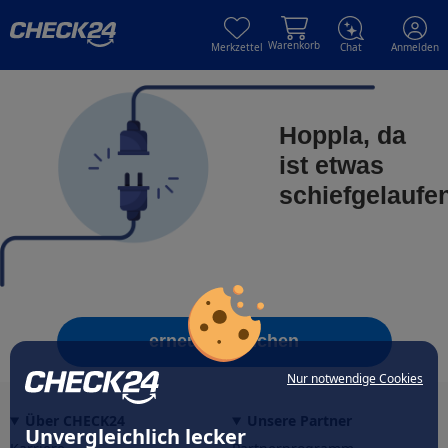
Skip to main content
Skip to main content
Warenkorb
Merkzettel
Chat
Anmelden
Hoppla, da
ist etwas
schiefgelaufe
erneut versuchen
Nur notwendige Cookies
Über CHECK24
Unsere Partner
Unvergleichlich lecker