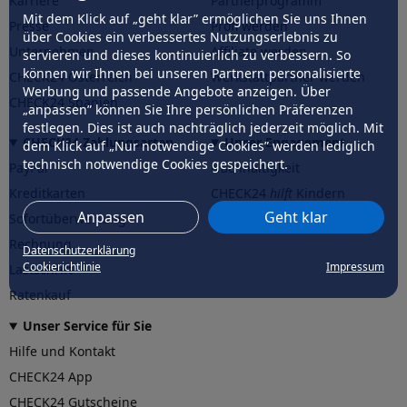
Karriere
Partnerprogramm
Mit dem Klick auf „geht klar” ermöglichen Sie uns Ihnen
Presse
Profi werden
über Cookies ein verbessertes Nutzungserlebnis zu
Unternehmen
Affiliate werden
servieren und dieses kontinuierlich zu verbessern. So
können wir Ihnen bei unseren Partnern personalisierte
CHECK24 Österreich
Werkstattpartner werden
Werbung und passende Angebote anzeigen. Über
CHECK24 Spanien
„anpassen” können Sie Ihre persönlichen Präferenzen
festlegen. Dies ist auch nachträglich jederzeit möglich. Mit
CHECK24 Zahlungsarten
Unser Engagement
dem Klick auf „Nur notwendige Cookies” werden lediglich
technisch notwendige Cookies gespeichert.
PayPal
Nachhaltigkeit
Kreditkarten
CHECK24
hilft
Kindern
Anpassen
Geht klar
Sofortüberweisung
CHECK24
hilft
der Natur
Rechnung
Datenschutzerklärung
Cookierichtlinie
Impressum
Lastschrift
Ratenkauf
Unser Service für Sie
Hilfe und Kontakt
CHECK24 App
CHECK24 Gutscheine