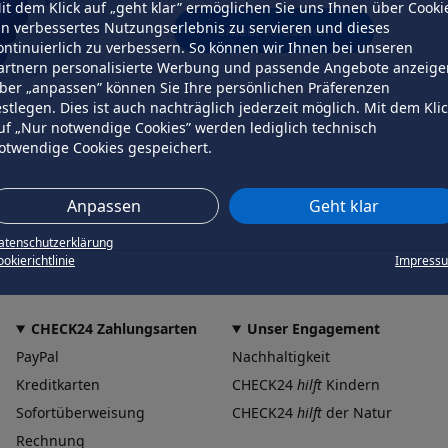
it dem Klick auf „geht klar” ermöglichen Sie uns Ihnen über Cooki
in verbessertes Nutzungserlebnis zu servieren und dieses
erneut versuchen
ontinuierlich zu verbessern. So können wir Ihnen bei unseren
artnern personalisierte Werbung und passende Angebote anzeige
ber „anpassen” können Sie Ihre persönlichen Präferenzen
estlegen. Dies ist auch nachträglich jederzeit möglich. Mit dem Kli
uf „Nur notwendige Cookies” werden lediglich technisch
otwendige Cookies gespeichert.
Anpassen
Geht klar
atenschutzerklärung
okierichtlinie
Impress
CHECK24 Zahlungsarten
Unser Engagement
PayPal
Nachhaltigkeit
Kreditkarten
CHECK24
hilft
Kindern
Sofortüberweisung
CHECK24
hilft
der Natur
Rechnung