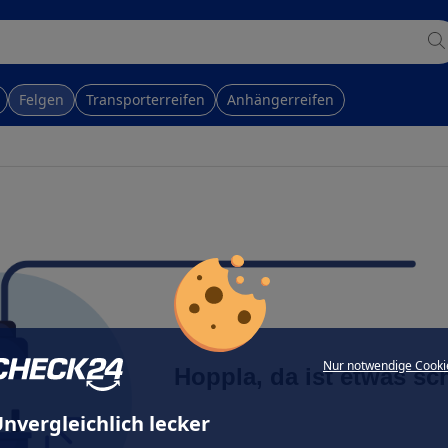
Felgen
Transporterreifen
Anhängerreifen
Nur notwendige Cooki
Hoppla, da ist etwas sc
nvergleichlich lecker