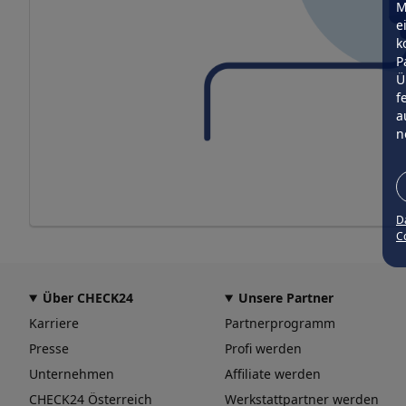
M
e
k
P
Ü
f
a
n
D
Co
Über CHECK24
Unsere Partner
Karriere
Partnerprogramm
Presse
Profi werden
Unternehmen
Affiliate werden
CHECK24 Österreich
Werkstattpartner werden