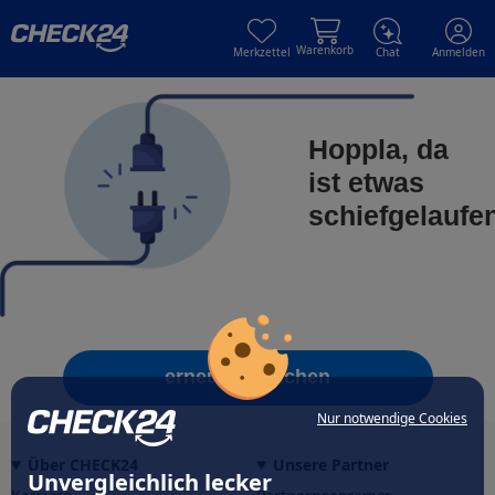
Skip to main content
Skip to main content
Warenkorb
Merkzettel
Chat
Anmelden
Hoppla, da
ist etwas
schiefgelaufe
erneut versuchen
Nur notwendige Cookies
Über CHECK24
Unsere Partner
Unvergleichlich lecker