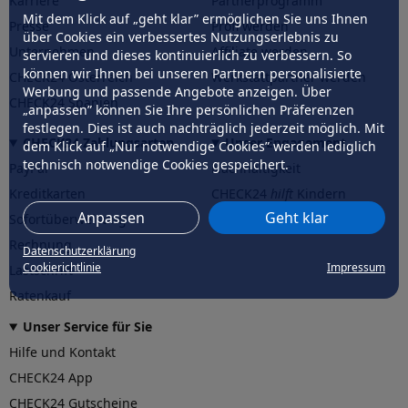
Karriere
Partnerprogramm
Mit dem Klick auf „geht klar” ermöglichen Sie uns Ihnen
Presse
Profi werden
über Cookies ein verbessertes Nutzungserlebnis zu
Unternehmen
Affiliate werden
servieren und dieses kontinuierlich zu verbessern. So
können wir Ihnen bei unseren Partnern personalisierte
CHECK24 Österreich
Werkstattpartner werden
Werbung und passende Angebote anzeigen. Über
CHECK24 Spanien
„anpassen” können Sie Ihre persönlichen Präferenzen
festlegen. Dies ist auch nachträglich jederzeit möglich. Mit
CHECK24 Zahlungsarten
Unser Engagement
dem Klick auf „Nur notwendige Cookies” werden lediglich
technisch notwendige Cookies gespeichert.
PayPal
Nachhaltigkeit
Kreditkarten
CHECK24
hilft
Kindern
Anpassen
Geht klar
Sofortüberweisung
CHECK24
hilft
der Natur
Rechnung
Datenschutzerklärung
Cookierichtlinie
Impressum
Lastschrift
Ratenkauf
Unser Service für Sie
Hilfe und Kontakt
CHECK24 App
CHECK24 Gutscheine