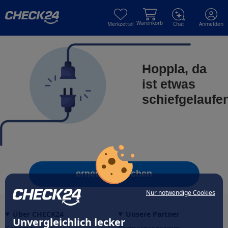
Skip to main content
Skip to main content
Warenkorb
Merkzettel
Chat
Anmelden
Hoppla, da
ist etwas
schiefgelaufe
erneut versuchen
Nur notwendige Cookies
Über CHECK24
Unsere Partner
Unvergleichlich lecker