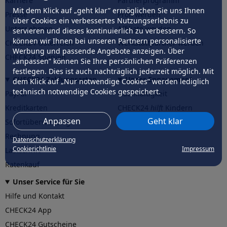
Karriere
Partnerprogramm
Mit dem Klick auf „geht klar” ermöglichen Sie uns Ihnen
Presse
Profi werden
über Cookies ein verbessertes Nutzungserlebnis zu
Unternehmen
Affiliate werden
servieren und dieses kontinuierlich zu verbessern. So
können wir Ihnen bei unseren Partnern personalisierte
CHECK24 Österreich
Werkstattpartner werden
Werbung und passende Angebote anzeigen. Über
CHECK24 Spanien
„anpassen” können Sie Ihre persönlichen Präferenzen
festlegen. Dies ist auch nachträglich jederzeit möglich. Mit
CHECK24 Zahlungsarten
Unser Engagement
dem Klick auf „Nur notwendige Cookies” werden lediglich
technisch notwendige Cookies gespeichert.
PayPal
Nachhaltigkeit
Kreditkarten
CHECK24
hilft
Kindern
Anpassen
Geht klar
Sofortüberweisung
CHECK24
hilft
der Natur
Rechnung
Datenschutzerklärung
Cookierichtlinie
Impressum
Lastschrift
Ratenkauf
Unser Service für Sie
Hilfe und Kontakt
CHECK24 App
CHECK24 Gutscheine