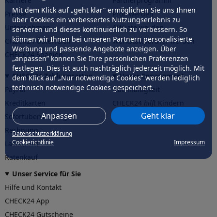
Karriere
Partnerprogramm
Mit dem Klick auf „geht klar” ermöglichen Sie uns Ihnen
Presse
Profi werden
über Cookies ein verbessertes Nutzungserlebnis zu
Unternehmen
Affiliate werden
servieren und dieses kontinuierlich zu verbessern. So
können wir Ihnen bei unseren Partnern personalisierte
CHECK24 Österreich
Werkstattpartner werden
Werbung und passende Angebote anzeigen. Über
CHECK24 Spanien
„anpassen” können Sie Ihre persönlichen Präferenzen
festlegen. Dies ist auch nachträglich jederzeit möglich. Mit
CHECK24 Zahlungsarten
Unser Engagement
dem Klick auf „Nur notwendige Cookies” werden lediglich
technisch notwendige Cookies gespeichert.
PayPal
Nachhaltigkeit
Kreditkarten
CHECK24
hilft
Kindern
Anpassen
Geht klar
Sofortüberweisung
CHECK24
hilft
der Natur
Rechnung
Datenschutzerklärung
Cookierichtlinie
Impressum
Lastschrift
Ratenkauf
Unser Service für Sie
Hilfe und Kontakt
CHECK24 App
CHECK24 Gutscheine