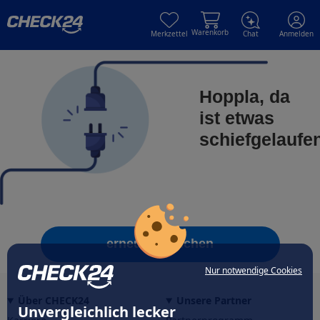
Skip to main content
Skip to main content
Warenkorb
Merkzettel
Chat
Anmelden
Hoppla, da
ist etwas
schiefgelaufe
erneut versuchen
Nur notwendige Cookies
Über CHECK24
Unsere Partner
Unvergleichlich lecker