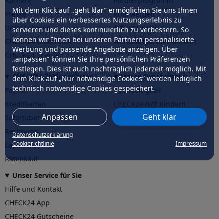
Karriere
Partnerprogramm
Mit dem Klick auf „geht klar” ermöglichen Sie uns Ihnen
Presse
Profi werden
über Cookies ein verbessertes Nutzungserlebnis zu
Unternehmen
Affiliate werden
servieren und dieses kontinuierlich zu verbessern. So
können wir Ihnen bei unseren Partnern personalisierte
CHECK24 Österreich
Werkstattpartner werden
Werbung und passende Angebote anzeigen. Über
CHECK24 Spanien
„anpassen” können Sie Ihre persönlichen Präferenzen
festlegen. Dies ist auch nachträglich jederzeit möglich. Mit
CHECK24 Zahlungsarten
Unser Engagement
dem Klick auf „Nur notwendige Cookies” werden lediglich
technisch notwendige Cookies gespeichert.
PayPal
Nachhaltigkeit
Kreditkarten
CHECK24
hilft
Kindern
Anpassen
Geht klar
Sofortüberweisung
CHECK24
hilft
der Natur
Rechnung
Datenschutzerklärung
Cookierichtlinie
Impressum
Lastschrift
Ratenkauf
Unser Service für Sie
Hilfe und Kontakt
CHECK24 App
CHECK24 Gutscheine