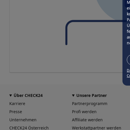
M
e
k
P
Ü
f
a
n
D
Co
Über CHECK24
Unsere Partner
Karriere
Partnerprogramm
Presse
Profi werden
Unternehmen
Affiliate werden
CHECK24 Österreich
Werkstattpartner werden