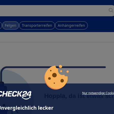
Felgen
Transporterreifen
Anhängerreifen
Nur notwendige Cooki
Hoppla, da ist etwas sc
nvergleichlich lecker