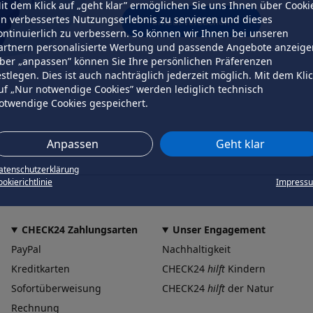
it dem Klick auf „geht klar” ermöglichen Sie uns Ihnen über Cooki
in verbessertes Nutzungserlebnis zu servieren und dieses
erneut versuchen
ontinuierlich zu verbessern. So können wir Ihnen bei unseren
artnern personalisierte Werbung und passende Angebote anzeige
ber „anpassen” können Sie Ihre persönlichen Präferenzen
estlegen. Dies ist auch nachträglich jederzeit möglich. Mit dem Kli
uf „Nur notwendige Cookies” werden lediglich technisch
otwendige Cookies gespeichert.
Anpassen
Geht klar
atenschutzerklärung
okierichtlinie
Impress
CHECK24 Zahlungsarten
Unser Engagement
PayPal
Nachhaltigkeit
Kreditkarten
CHECK24
hilft
Kindern
Sofortüberweisung
CHECK24
hilft
der Natur
Rechnung