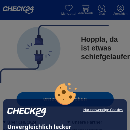
Skip to main content
Skip to main content
Warenkorb
Merkzettel
Chat
Anmelden
Hoppla, da
ist etwas
schiefgelaufe
erneut versuchen
Nur notwendige Cookies
Über CHECK24
Unsere Partner
Unvergleichlich lecker