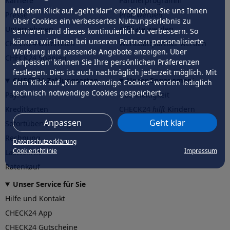
Karriere
Partnerprogramm
Mit dem Klick auf „geht klar” ermöglichen Sie uns Ihnen
Presse
Profi werden
über Cookies ein verbessertes Nutzungserlebnis zu
Unternehmen
Affiliate werden
servieren und dieses kontinuierlich zu verbessern. So
können wir Ihnen bei unseren Partnern personalisierte
CHECK24 Österreich
Werkstattpartner werden
Werbung und passende Angebote anzeigen. Über
CHECK24 Spanien
„anpassen” können Sie Ihre persönlichen Präferenzen
festlegen. Dies ist auch nachträglich jederzeit möglich. Mit
CHECK24 Zahlungsarten
Unser Engagement
dem Klick auf „Nur notwendige Cookies” werden lediglich
technisch notwendige Cookies gespeichert.
PayPal
Nachhaltigkeit
Kreditkarten
CHECK24
hilft
Kindern
Anpassen
Geht klar
Sofortüberweisung
CHECK24
hilft
der Natur
Rechnung
Datenschutzerklärung
Cookierichtlinie
Impressum
Lastschrift
Ratenkauf
Unser Service für Sie
Hilfe und Kontakt
CHECK24 App
CHECK24 Gutscheine