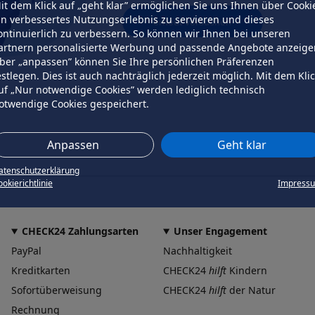
it dem Klick auf „geht klar” ermöglichen Sie uns Ihnen über Cooki
in verbessertes Nutzungserlebnis zu servieren und dieses
erneut versuchen
ontinuierlich zu verbessern. So können wir Ihnen bei unseren
artnern personalisierte Werbung und passende Angebote anzeige
ber „anpassen” können Sie Ihre persönlichen Präferenzen
estlegen. Dies ist auch nachträglich jederzeit möglich. Mit dem Kli
uf „Nur notwendige Cookies” werden lediglich technisch
otwendige Cookies gespeichert.
Anpassen
Geht klar
atenschutzerklärung
okierichtlinie
Impress
CHECK24 Zahlungsarten
Unser Engagement
PayPal
Nachhaltigkeit
Kreditkarten
CHECK24
hilft
Kindern
Sofortüberweisung
CHECK24
hilft
der Natur
Rechnung