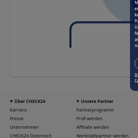
M
e
k
P
Ü
f
a
n
D
Co
Über CHECK24
Unsere Partner
Karriere
Partnerprogramm
Presse
Profi werden
Unternehmen
Affiliate werden
CHECK24 Österreich
Werkstattpartner werden