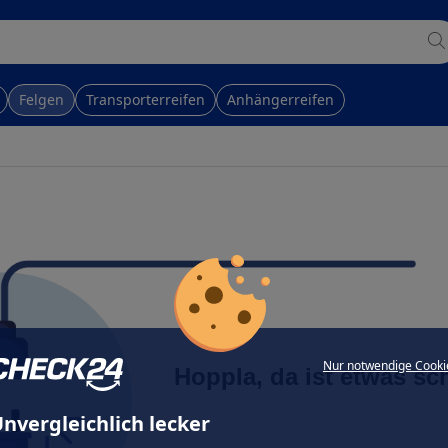
Felgen
Transporterreifen
Anhängerreifen
Nur notwendige Cooki
Hoppla, da ist etwas sc
nvergleichlich lecker