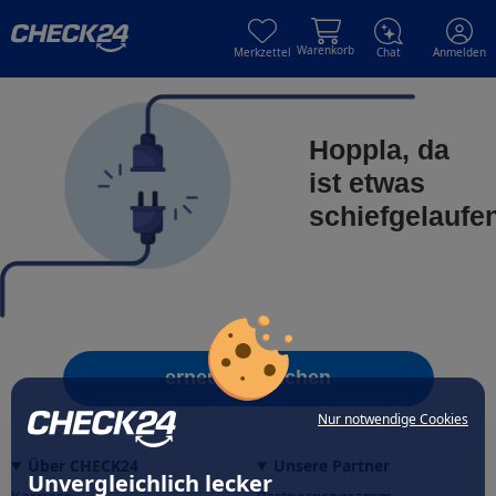
Skip to main content
Skip to main content
Warenkorb
Merkzettel
Chat
Anmelden
Hoppla, da
ist etwas
schiefgelaufe
erneut versuchen
Nur notwendige Cookies
Über CHECK24
Unsere Partner
Unvergleichlich lecker