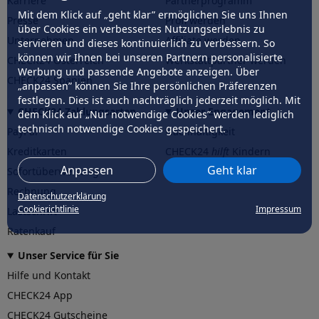
Karriere
Partnerprogramm
Mit dem Klick auf „geht klar” ermöglichen Sie uns Ihnen
Presse
Profi werden
über Cookies ein verbessertes Nutzungserlebnis zu
Unternehmen
Affiliate werden
servieren und dieses kontinuierlich zu verbessern. So
können wir Ihnen bei unseren Partnern personalisierte
CHECK24 Österreich
Werkstattpartner werden
Werbung und passende Angebote anzeigen. Über
CHECK24 Spanien
„anpassen” können Sie Ihre persönlichen Präferenzen
festlegen. Dies ist auch nachträglich jederzeit möglich. Mit
CHECK24 Zahlungsarten
Unser Engagement
dem Klick auf „Nur notwendige Cookies” werden lediglich
technisch notwendige Cookies gespeichert.
PayPal
Nachhaltigkeit
Kreditkarten
CHECK24
hilft
Kindern
Anpassen
Geht klar
Sofortüberweisung
CHECK24
hilft
der Natur
Rechnung
Datenschutzerklärung
Cookierichtlinie
Impressum
Lastschrift
Ratenkauf
Unser Service für Sie
Hilfe und Kontakt
CHECK24 App
CHECK24 Gutscheine