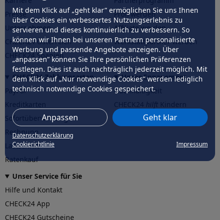
Karriere
Partnerprogramm
Mit dem Klick auf „geht klar” ermöglichen Sie uns Ihnen
Presse
Profi werden
über Cookies ein verbessertes Nutzungserlebnis zu
Unternehmen
Affiliate werden
servieren und dieses kontinuierlich zu verbessern. So
können wir Ihnen bei unseren Partnern personalisierte
CHECK24 Österreich
Werkstattpartner werden
Werbung und passende Angebote anzeigen. Über
CHECK24 Spanien
„anpassen” können Sie Ihre persönlichen Präferenzen
festlegen. Dies ist auch nachträglich jederzeit möglich. Mit
CHECK24 Zahlungsarten
Unser Engagement
dem Klick auf „Nur notwendige Cookies” werden lediglich
technisch notwendige Cookies gespeichert.
PayPal
Nachhaltigkeit
Kreditkarten
CHECK24
hilft
Kindern
Anpassen
Geht klar
Sofortüberweisung
CHECK24
hilft
der Natur
Rechnung
Datenschutzerklärung
Cookierichtlinie
Impressum
Lastschrift
Ratenkauf
Unser Service für Sie
Hilfe und Kontakt
CHECK24 App
CHECK24 Gutscheine