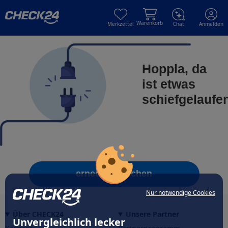
Skip to main content
Skip to main content
Warenkorb
Merkzettel
Chat
Anmelden
Hoppla, da
ist etwas
schiefgelaufe
erneut versuchen
Nur notwendige Cookies
Über CHECK24
Unsere Partner
Unvergleichlich lecker