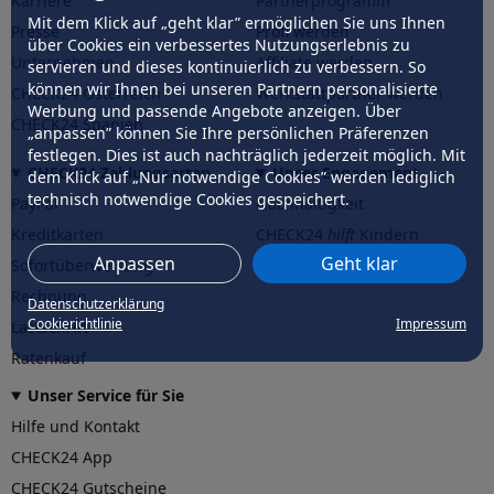
Karriere
Partnerprogramm
Mit dem Klick auf „geht klar” ermöglichen Sie uns Ihnen
Presse
Profi werden
über Cookies ein verbessertes Nutzungserlebnis zu
Unternehmen
Affiliate werden
servieren und dieses kontinuierlich zu verbessern. So
können wir Ihnen bei unseren Partnern personalisierte
CHECK24 Österreich
Werkstattpartner werden
Werbung und passende Angebote anzeigen. Über
CHECK24 Spanien
„anpassen” können Sie Ihre persönlichen Präferenzen
festlegen. Dies ist auch nachträglich jederzeit möglich. Mit
CHECK24 Zahlungsarten
Unser Engagement
dem Klick auf „Nur notwendige Cookies” werden lediglich
technisch notwendige Cookies gespeichert.
PayPal
Nachhaltigkeit
Kreditkarten
CHECK24
hilft
Kindern
Anpassen
Geht klar
Sofortüberweisung
CHECK24
hilft
der Natur
Rechnung
Datenschutzerklärung
Cookierichtlinie
Impressum
Lastschrift
Ratenkauf
Unser Service für Sie
Hilfe und Kontakt
CHECK24 App
CHECK24 Gutscheine