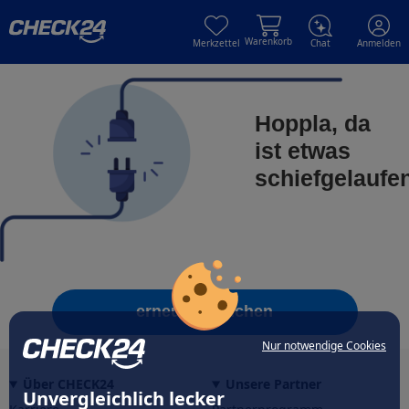
Skip to main content
Skip to main content
Warenkorb
Merkzettel
Chat
Anmelden
Hoppla, da
ist etwas
schiefgelaufe
erneut versuchen
Nur notwendige Cookies
Über CHECK24
Unsere Partner
Unvergleichlich lecker