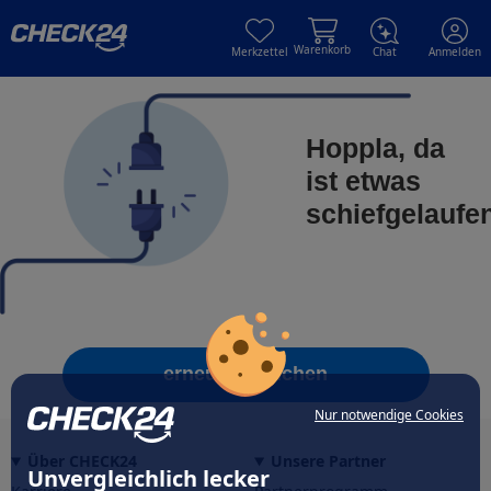
Skip to main content
Skip to main content
Warenkorb
Merkzettel
Chat
Anmelden
Hoppla, da
ist etwas
schiefgelaufe
erneut versuchen
Nur notwendige Cookies
Über CHECK24
Unsere Partner
Unvergleichlich lecker