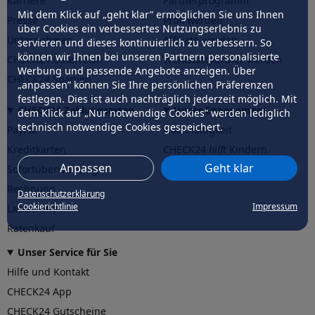
Karriere
Partnerprogramm
Mit dem Klick auf „geht klar” ermöglichen Sie uns Ihnen
Presse
Profi werden
über Cookies ein verbessertes Nutzungserlebnis zu
Unternehmen
Affiliate werden
servieren und dieses kontinuierlich zu verbessern. So
können wir Ihnen bei unseren Partnern personalisierte
CHECK24 Österreich
Werkstattpartner werden
Werbung und passende Angebote anzeigen. Über
CHECK24 Spanien
„anpassen” können Sie Ihre persönlichen Präferenzen
festlegen. Dies ist auch nachträglich jederzeit möglich. Mit
CHECK24 Zahlungsarten
Unser Engagement
dem Klick auf „Nur notwendige Cookies” werden lediglich
technisch notwendige Cookies gespeichert.
PayPal
Nachhaltigkeit
Kreditkarten
CHECK24
hilft
Kindern
Anpassen
Geht klar
Sofortüberweisung
CHECK24
hilft
der Natur
Rechnung
Datenschutzerklärung
Cookierichtlinie
Impressum
Lastschrift
Ratenkauf
Unser Service für Sie
Hilfe und Kontakt
CHECK24 App
CHECK24 Gutscheine