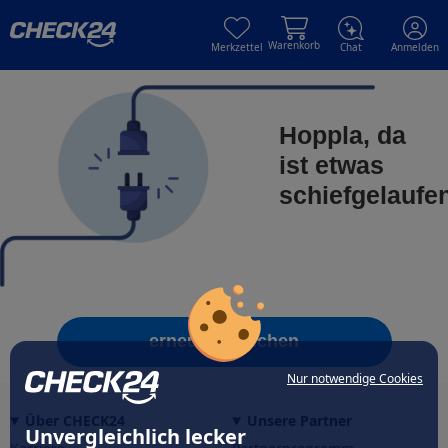
Skip to main content
Skip to main content
Warenkorb
Merkzettel
Chat
Anmelden
Hoppla, da
ist etwas
schiefgelaufe
erneut versuchen
Nur notwendige Cookies
Über CHECK24
Unsere Partner
Unvergleichlich lecker