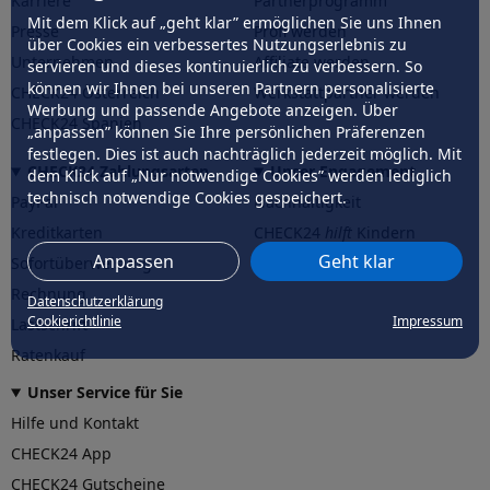
Karriere
Partnerprogramm
Mit dem Klick auf „geht klar” ermöglichen Sie uns Ihnen
Presse
Profi werden
über Cookies ein verbessertes Nutzungserlebnis zu
Unternehmen
Affiliate werden
servieren und dieses kontinuierlich zu verbessern. So
können wir Ihnen bei unseren Partnern personalisierte
CHECK24 Österreich
Werkstattpartner werden
Werbung und passende Angebote anzeigen. Über
CHECK24 Spanien
„anpassen” können Sie Ihre persönlichen Präferenzen
festlegen. Dies ist auch nachträglich jederzeit möglich. Mit
CHECK24 Zahlungsarten
Unser Engagement
dem Klick auf „Nur notwendige Cookies” werden lediglich
technisch notwendige Cookies gespeichert.
PayPal
Nachhaltigkeit
Kreditkarten
CHECK24
hilft
Kindern
Anpassen
Geht klar
Sofortüberweisung
CHECK24
hilft
der Natur
Rechnung
Datenschutzerklärung
Cookierichtlinie
Impressum
Lastschrift
Ratenkauf
Unser Service für Sie
Hilfe und Kontakt
CHECK24 App
CHECK24 Gutscheine