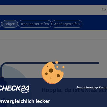
Felgen
Transporterreifen
Anhängerreifen
Nur notwendige Cooki
Hoppla, da ist etwas sc
nvergleichlich lecker