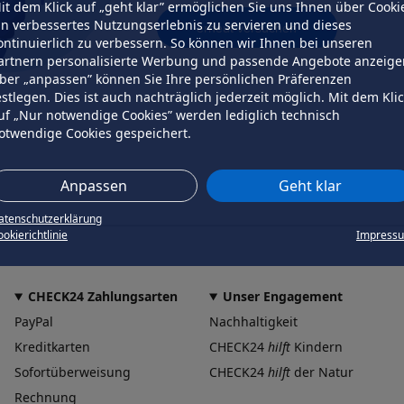
it dem Klick auf „geht klar” ermöglichen Sie uns Ihnen über Cooki
in verbessertes Nutzungserlebnis zu servieren und dieses
erneut versuchen
ontinuierlich zu verbessern. So können wir Ihnen bei unseren
artnern personalisierte Werbung und passende Angebote anzeige
ber „anpassen” können Sie Ihre persönlichen Präferenzen
estlegen. Dies ist auch nachträglich jederzeit möglich. Mit dem Kli
uf „Nur notwendige Cookies” werden lediglich technisch
otwendige Cookies gespeichert.
Anpassen
Geht klar
atenschutzerklärung
okierichtlinie
Impress
CHECK24 Zahlungsarten
Unser Engagement
PayPal
Nachhaltigkeit
Kreditkarten
CHECK24
hilft
Kindern
Sofortüberweisung
CHECK24
hilft
der Natur
Rechnung