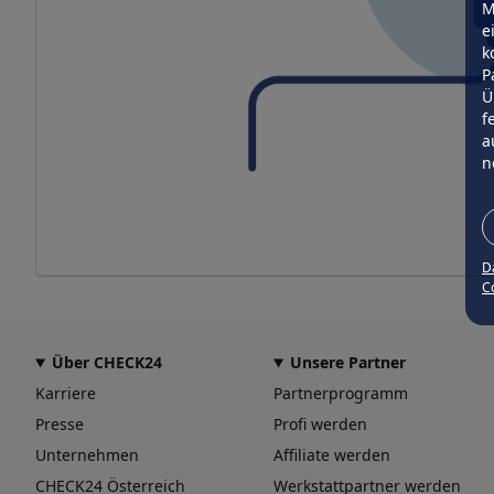
M
e
k
P
Ü
f
a
n
D
Co
Über CHECK24
Unsere Partner
Karriere
Partnerprogramm
Presse
Profi werden
Unternehmen
Affiliate werden
CHECK24 Österreich
Werkstattpartner werden