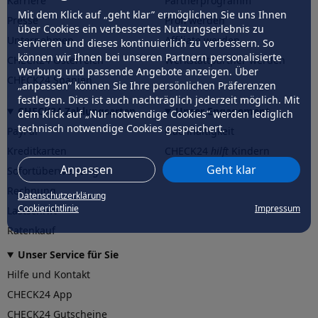
Karriere
Partnerprogramm
Mit dem Klick auf „geht klar” ermöglichen Sie uns Ihnen
Presse
Profi werden
über Cookies ein verbessertes Nutzungserlebnis zu
Unternehmen
Affiliate werden
servieren und dieses kontinuierlich zu verbessern. So
können wir Ihnen bei unseren Partnern personalisierte
CHECK24 Österreich
Werkstattpartner werden
Werbung und passende Angebote anzeigen. Über
CHECK24 Spanien
„anpassen” können Sie Ihre persönlichen Präferenzen
festlegen. Dies ist auch nachträglich jederzeit möglich. Mit
CHECK24 Zahlungsarten
Unser Engagement
dem Klick auf „Nur notwendige Cookies” werden lediglich
technisch notwendige Cookies gespeichert.
PayPal
Nachhaltigkeit
Kreditkarten
CHECK24
hilft
Kindern
Anpassen
Geht klar
Sofortüberweisung
CHECK24
hilft
der Natur
Rechnung
Datenschutzerklärung
Cookierichtlinie
Impressum
Lastschrift
Ratenkauf
Unser Service für Sie
Hilfe und Kontakt
CHECK24 App
CHECK24 Gutscheine