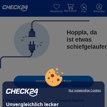
Skip to main content
Skip to main content
Warenkorb
Merkzettel
Chat
Anmelden
Hoppla, da
ist etwas
schiefgelaufe
erneut versuchen
Nur notwendige Cookies
Über CHECK24
Unsere Partner
Unvergleichlich lecker