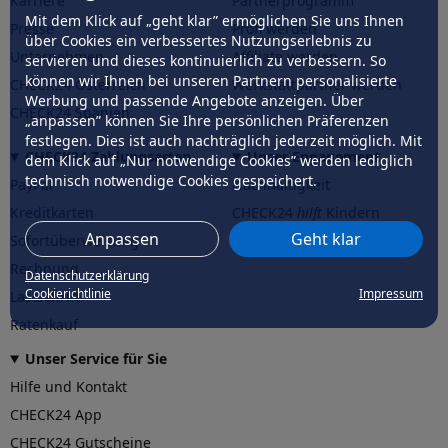
Karriere
Partnerprogramm
Mit dem Klick auf „geht klar” ermöglichen Sie uns Ihnen
Presse
Profi werden
über Cookies ein verbessertes Nutzungserlebnis zu
Unternehmen
Affiliate werden
servieren und dieses kontinuierlich zu verbessern. So
können wir Ihnen bei unseren Partnern personalisierte
CHECK24 Österreich
Werkstattpartner werden
Werbung und passende Angebote anzeigen. Über
CHECK24 Spanien
„anpassen” können Sie Ihre persönlichen Präferenzen
festlegen. Dies ist auch nachträglich jederzeit möglich. Mit
CHECK24 Zahlungsarten
Unser Engagement
dem Klick auf „Nur notwendige Cookies” werden lediglich
technisch notwendige Cookies gespeichert.
PayPal
Nachhaltigkeit
Kreditkarten
CHECK24
hilft
Kindern
Anpassen
Geht klar
Sofortüberweisung
CHECK24
hilft
der Natur
Rechnung
Datenschutzerklärung
Cookierichtlinie
Impressum
Lastschrift
Ratenkauf
Unser Service für Sie
Hilfe und Kontakt
CHECK24 App
CHECK24 Gutscheine