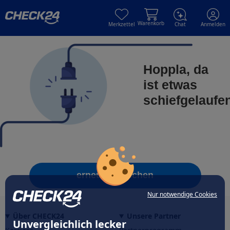
Skip to main content
Skip to main content
Warenkorb
Merkzettel
Chat
Anmelden
Hoppla, da
ist etwas
schiefgelaufe
erneut versuchen
Nur notwendige Cookies
Über CHECK24
Unsere Partner
Unvergleichlich lecker