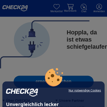
Skip to main content
Skip to main content
Warenkorb
Merkzettel
Chat
Anmelden
Hoppla, da
ist etwas
schiefgelaufe
erneut versuchen
Nur notwendige Cookies
Über CHECK24
Unsere Partner
Unvergleichlich lecker