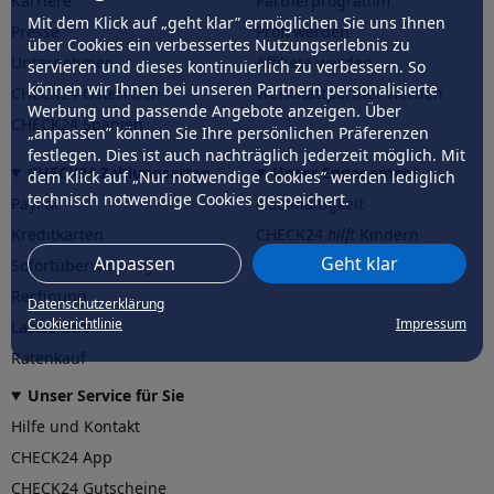
Karriere
Partnerprogramm
Mit dem Klick auf „geht klar” ermöglichen Sie uns Ihnen
Presse
Profi werden
über Cookies ein verbessertes Nutzungserlebnis zu
Unternehmen
Affiliate werden
servieren und dieses kontinuierlich zu verbessern. So
können wir Ihnen bei unseren Partnern personalisierte
CHECK24 Österreich
Werkstattpartner werden
Werbung und passende Angebote anzeigen. Über
CHECK24 Spanien
„anpassen” können Sie Ihre persönlichen Präferenzen
festlegen. Dies ist auch nachträglich jederzeit möglich. Mit
CHECK24 Zahlungsarten
Unser Engagement
dem Klick auf „Nur notwendige Cookies” werden lediglich
technisch notwendige Cookies gespeichert.
PayPal
Nachhaltigkeit
Kreditkarten
CHECK24
hilft
Kindern
Anpassen
Geht klar
Sofortüberweisung
CHECK24
hilft
der Natur
Rechnung
Datenschutzerklärung
Cookierichtlinie
Impressum
Lastschrift
Ratenkauf
Unser Service für Sie
Hilfe und Kontakt
CHECK24 App
CHECK24 Gutscheine