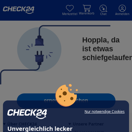
Skip to main content
Skip to main content
Warenkorb
Merkzettel
Chat
Anmelden
Hoppla, da
ist etwas
schiefgelaufe
erneut versuchen
Nur notwendige Cookies
Über CHECK24
Unsere Partner
Unvergleichlich lecker