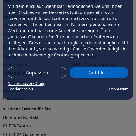
Karriere
Partnerprogramm
Mit dem Klick auf „geht klar” ermöglichen Sie uns Ihnen
Presse
Profi werden
über Cookies ein verbessertes Nutzungserlebnis zu
Unternehmen
Affiliate werden
servieren und dieses kontinuierlich zu verbessern. So
können wir Ihnen bei unseren Partnern personalisierte
CHECK24 Österreich
Werkstattpartner werden
Werbung und passende Angebote anzeigen. Über
CHECK24 Spanien
„anpassen” können Sie Ihre persönlichen Präferenzen
festlegen. Dies ist auch nachträglich jederzeit möglich. Mit
CHECK24 Zahlungsarten
Unser Engagement
dem Klick auf „Nur notwendige Cookies” werden lediglich
technisch notwendige Cookies gespeichert.
PayPal
Nachhaltigkeit
Kreditkarten
CHECK24
hilft
Kindern
Anpassen
Geht klar
Sofortüberweisung
CHECK24
hilft
der Natur
Rechnung
Datenschutzerklärung
Cookierichtlinie
Impressum
Lastschrift
Ratenkauf
Unser Service für Sie
Hilfe und Kontakt
CHECK24 App
CHECK24 Gutscheine