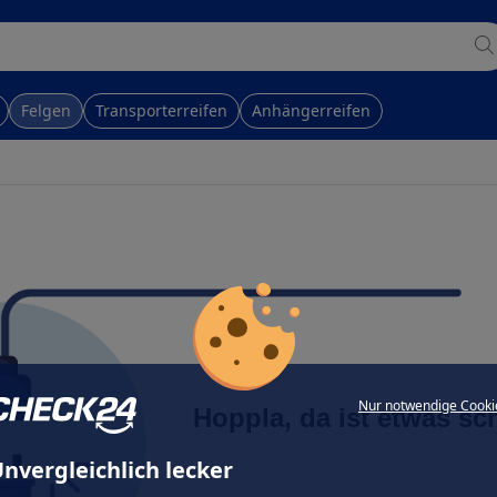
Felgen
Transporterreifen
Anhängerreifen
Nur notwendige Cooki
Hoppla, da ist etwas sc
nvergleichlich lecker