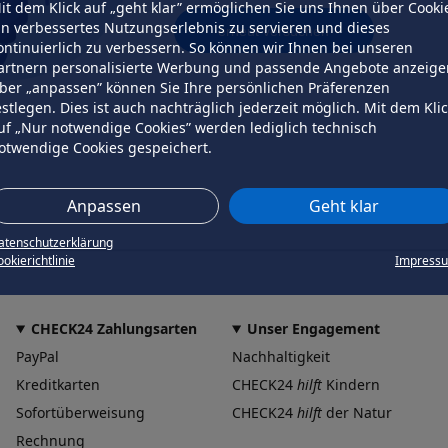
it dem Klick auf „geht klar” ermöglichen Sie uns Ihnen über Cooki
in verbessertes Nutzungserlebnis zu servieren und dieses
erneut versuchen
ontinuierlich zu verbessern. So können wir Ihnen bei unseren
artnern personalisierte Werbung und passende Angebote anzeige
ber „anpassen” können Sie Ihre persönlichen Präferenzen
estlegen. Dies ist auch nachträglich jederzeit möglich. Mit dem Kli
uf „Nur notwendige Cookies” werden lediglich technisch
otwendige Cookies gespeichert.
Anpassen
Geht klar
atenschutzerklärung
okierichtlinie
Impress
CHECK24 Zahlungsarten
Unser Engagement
PayPal
Nachhaltigkeit
Kreditkarten
CHECK24
hilft
Kindern
Sofortüberweisung
CHECK24
hilft
der Natur
Rechnung