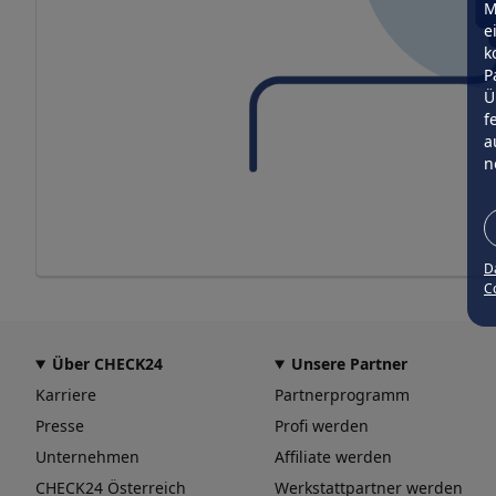
M
e
k
P
Ü
f
a
n
D
Co
Über CHECK24
Unsere Partner
Karriere
Partnerprogramm
Presse
Profi werden
Unternehmen
Affiliate werden
CHECK24 Österreich
Werkstattpartner werden