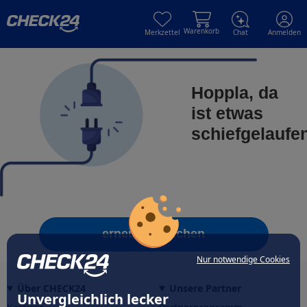
Skip to main content
Skip to main content
Warenkorb
Merkzettel
Chat
Anmelden
Hoppla, da
ist etwas
schiefgelaufe
erneut versuchen
Nur notwendige Cookies
Über CHECK24
Unsere Partner
Unvergleichlich lecker