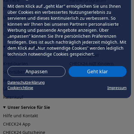
Karriere
Partnerprogramm
Mit dem Klick auf „geht klar” ermöglichen Sie uns Ihnen
Presse
Profi werden
über Cookies ein verbessertes Nutzungserlebnis zu
Unternehmen
Affiliate werden
servieren und dieses kontinuierlich zu verbessern. So
können wir Ihnen bei unseren Partnern personalisierte
CHECK24 Österreich
Werkstattpartner werden
Werbung und passende Angebote anzeigen. Über
CHECK24 Spanien
„anpassen” können Sie Ihre persönlichen Präferenzen
festlegen. Dies ist auch nachträglich jederzeit möglich. Mit
CHECK24 Zahlungsarten
Unser Engagement
dem Klick auf „Nur notwendige Cookies” werden lediglich
technisch notwendige Cookies gespeichert.
PayPal
Nachhaltigkeit
Kreditkarten
CHECK24
hilft
Kindern
Anpassen
Geht klar
Sofortüberweisung
CHECK24
hilft
der Natur
Rechnung
Datenschutzerklärung
Cookierichtlinie
Impressum
Lastschrift
Ratenkauf
Unser Service für Sie
Hilfe und Kontakt
CHECK24 App
CHECK24 Gutscheine