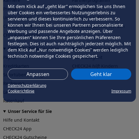
Karriere
Partnerprogramm
Mit dem Klick auf „geht klar” ermöglichen Sie uns Ihnen
Presse
Profi werden
über Cookies ein verbessertes Nutzungserlebnis zu
Unternehmen
Affiliate werden
servieren und dieses kontinuierlich zu verbessern. So
können wir Ihnen bei unseren Partnern personalisierte
CHECK24 Österreich
Werkstattpartner werden
Werbung und passende Angebote anzeigen. Über
CHECK24 Spanien
„anpassen” können Sie Ihre persönlichen Präferenzen
festlegen. Dies ist auch nachträglich jederzeit möglich. Mit
CHECK24 Zahlungsarten
Unser Engagement
dem Klick auf „Nur notwendige Cookies” werden lediglich
technisch notwendige Cookies gespeichert.
PayPal
Nachhaltigkeit
Kreditkarten
CHECK24
hilft
Kindern
Anpassen
Geht klar
Sofortüberweisung
CHECK24
hilft
der Natur
Rechnung
Datenschutzerklärung
Cookierichtlinie
Impressum
Lastschrift
Ratenkauf
Unser Service für Sie
Hilfe und Kontakt
CHECK24 App
CHECK24 Gutscheine