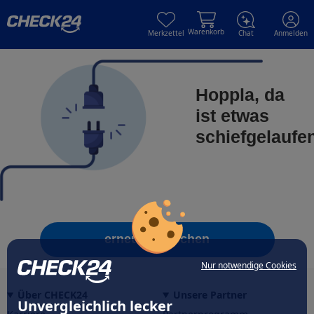
Skip to main content
Skip to main content
Warenkorb
Merkzettel
Chat
Anmelden
Hoppla, da
ist etwas
schiefgelaufe
erneut versuchen
Nur notwendige Cookies
Über CHECK24
Unsere Partner
Unvergleichlich lecker