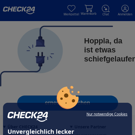
Skip to main content
Skip to main content
Warenkorb
Merkzettel
Chat
Anmelden
Hoppla, da
ist etwas
schiefgelaufe
erneut versuchen
Nur notwendige Cookies
Über CHECK24
Unsere Partner
Unvergleichlich lecker