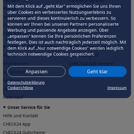
Karriere
Partnerprogramm
Mit dem Klick auf „geht klar” ermöglichen Sie uns Ihnen
Presse
Profi werden
über Cookies ein verbessertes Nutzungserlebnis zu
Unternehmen
Affiliate werden
servieren und dieses kontinuierlich zu verbessern. So
können wir Ihnen bei unseren Partnern personalisierte
CHECK24 Österreich
Werkstattpartner werden
Werbung und passende Angebote anzeigen. Über
CHECK24 Spanien
„anpassen” können Sie Ihre persönlichen Präferenzen
festlegen. Dies ist auch nachträglich jederzeit möglich. Mit
CHECK24 Zahlungsarten
Unser Engagement
dem Klick auf „Nur notwendige Cookies” werden lediglich
technisch notwendige Cookies gespeichert.
PayPal
Nachhaltigkeit
Kreditkarten
CHECK24
hilft
Kindern
Anpassen
Geht klar
Sofortüberweisung
CHECK24
hilft
der Natur
Rechnung
Datenschutzerklärung
Cookierichtlinie
Impressum
Lastschrift
Ratenkauf
Unser Service für Sie
Hilfe und Kontakt
CHECK24 App
CHECK24 Gutscheine